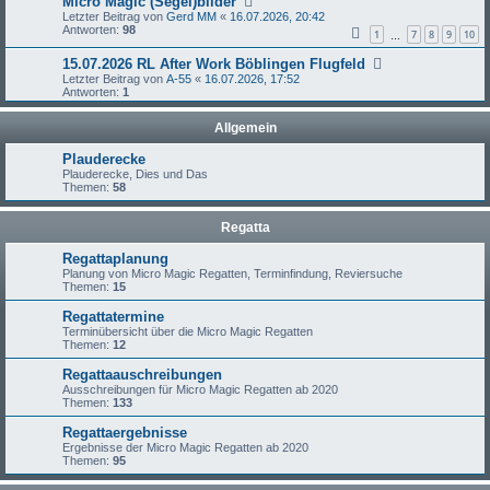
Micro Magic (Segel)bilder
Letzter Beitrag von
Gerd MM
«
16.07.2026, 20:42
Antworten:
98
1
7
8
9
10
…
15.07.2026 RL After Work Böblingen Flugfeld
Letzter Beitrag von
A-55
«
16.07.2026, 17:52
Antworten:
1
Allgemein
Plauderecke
Plauderecke, Dies und Das
Themen:
58
Regatta
Regattaplanung
Planung von Micro Magic Regatten, Terminfindung, Reviersuche
Themen:
15
Regattatermine
Terminübersicht über die Micro Magic Regatten
Themen:
12
Regattaauschreibungen
Ausschreibungen für Micro Magic Regatten ab 2020
Themen:
133
Regattaergebnisse
Ergebnisse der Micro Magic Regatten ab 2020
Themen:
95