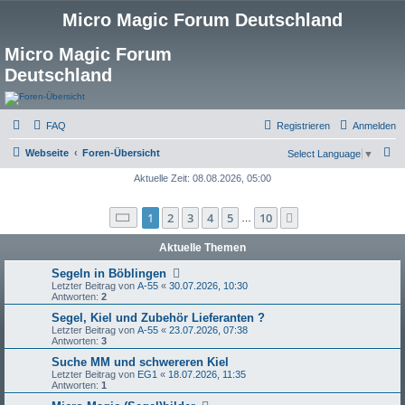
Micro Magic Forum Deutschland
Micro Magic Forum
Deutschland
FAQ
Registrieren
Anmelden
S
Webseite
Foren-Übersicht
Select Language
▼
u
Aktuelle Zeit: 08.08.2026, 05:00
c
Seite
1
von
10
1
2
3
4
5
10
Nächste
h
…
e
Aktuelle Themen
Segeln in Böblingen
Letzter Beitrag von
A-55
«
30.07.2026, 10:30
Antworten:
2
Segel, Kiel und Zubehör Lieferanten ?
Letzter Beitrag von
A-55
«
23.07.2026, 07:38
Antworten:
3
Suche MM und schwereren Kiel
Letzter Beitrag von
EG1
«
18.07.2026, 11:35
Antworten:
1