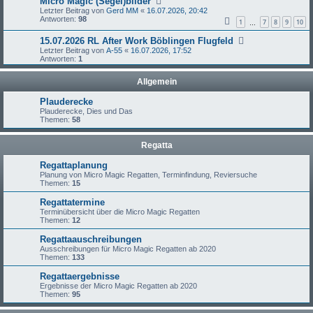
Micro Magic (Segel)bilder
Letzter Beitrag von
Gerd MM
«
16.07.2026, 20:42
Antworten:
98
1
7
8
9
10
…
15.07.2026 RL After Work Böblingen Flugfeld
Letzter Beitrag von
A-55
«
16.07.2026, 17:52
Antworten:
1
Allgemein
Plauderecke
Plauderecke, Dies und Das
Themen:
58
Regatta
Regattaplanung
Planung von Micro Magic Regatten, Terminfindung, Reviersuche
Themen:
15
Regattatermine
Terminübersicht über die Micro Magic Regatten
Themen:
12
Regattaauschreibungen
Ausschreibungen für Micro Magic Regatten ab 2020
Themen:
133
Regattaergebnisse
Ergebnisse der Micro Magic Regatten ab 2020
Themen:
95