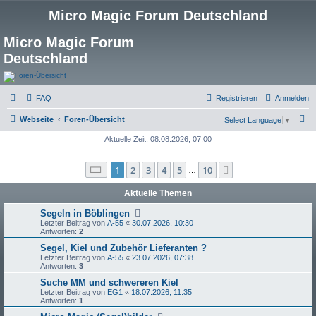
Micro Magic Forum Deutschland
Micro Magic Forum
Deutschland
FAQ
Registrieren
Anmelden
S
Webseite
Foren-Übersicht
Select Language
▼
u
Aktuelle Zeit: 08.08.2026, 07:00
c
Seite
1
von
10
1
2
3
4
5
10
Nächste
h
…
e
Aktuelle Themen
Segeln in Böblingen
Letzter Beitrag von
A-55
«
30.07.2026, 10:30
Antworten:
2
Segel, Kiel und Zubehör Lieferanten ?
Letzter Beitrag von
A-55
«
23.07.2026, 07:38
Antworten:
3
Suche MM und schwereren Kiel
Letzter Beitrag von
EG1
«
18.07.2026, 11:35
Antworten:
1