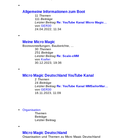
e
t
u
r
e
a
Allgemeine Informationen zum Boot
s
g
t
11
Themen
e
111
Beiträge
r
Letzter Beitrag
Re: YouTube Kanal Micro Magic…
B
von
GER30
N
e
24.04.2022, 11:34
e
i
u
t
e
r
Meine Micro Magic
s
a
t
g
Bootsvorstellungen, Bauberichte, ...
e
30
Themen
r
251
Beiträge
B
Letzter Beitrag
Re: Scale-cMM
e
von
Kraftei
N
i
30.12.2023, 19:36
e
t
u
r
e
a
Micro Magic Deutschland YouTube Kanal
s
g
t
2
Themen
e
24
Beiträge
r
Letzter Beitrag
Re: YouTube Kanal MMSailorMar…
B
von
GER30
N
e
16.11.2023, 11:09
e
i
u
t
e
r
s
a
t
g
Organisation
e
Themen
r
Beiträge
B
Letzter Beitrag
e
i
t
Micro Magic Deutschland
r
a
Organisation und Themen zu Micro Magic Deutschland