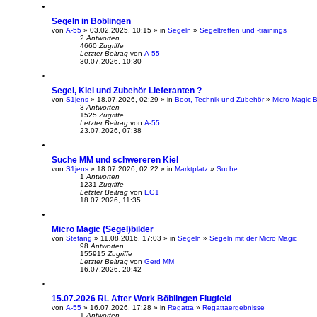
Segeln in Böblingen
von
A-55
» 03.02.2025, 10:15 » in
Segeln
»
Segeltreffen und -trainings
2
Antworten
4660
Zugriffe
Letzter Beitrag
von
A-55
30.07.2026, 10:30
Segel, Kiel und Zubehör Lieferanten ?
von
S1jens
» 18.07.2026, 02:29 » in
Boot, Technik und Zubehör
»
Micro Magic B
3
Antworten
1525
Zugriffe
Letzter Beitrag
von
A-55
23.07.2026, 07:38
Suche MM und schwereren Kiel
von
S1jens
» 18.07.2026, 02:22 » in
Marktplatz
»
Suche
1
Antworten
1231
Zugriffe
Letzter Beitrag
von
EG1
18.07.2026, 11:35
Micro Magic (Segel)bilder
von
Stefang
» 11.08.2016, 17:03 » in
Segeln
»
Segeln mit der Micro Magic
98
Antworten
155915
Zugriffe
Letzter Beitrag
von
Gerd MM
16.07.2026, 20:42
15.07.2026 RL After Work Böblingen Flugfeld
von
A-55
» 16.07.2026, 17:28 » in
Regatta
»
Regattaergebnisse
1
Antworten