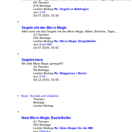
g
68
Themen
678
Beiträge
Letzter Beitrag
Re: Segeln in Böblingen
von
A-55
N
30.07.2026, 10:30
e
u
e
Segeln mit der Micro Magic
s
t
Alles rund um das Segeln mit der Micro Magic: Bilder, Berichte, Tipps, ...
e
13
Themen
r
252
Beiträge
B
Letzter Beitrag
Re: Micro Magic (Segel)bilder
e
von
Gerd MM
N
i
16.07.2026, 20:42
e
t
u
r
e
a
Segelreviere
s
g
t
Wo wird Micro Magic gesegelt?
e
19
Themen
r
59
Beiträge
B
Letzter Beitrag
Re: Müggelsee / Berlin
e
von
A-55
N
i
09.12.2025, 20:50
e
t
u
r
e
a
s
g
t
Boot, Technik und Zubehör
e
Themen
r
Beiträge
B
Letzter Beitrag
e
i
t
New Micro Magic Bastelkeller
r
a
47
Themen
g
550
Beiträge
Letzter Beitrag
Re: Deko Bogen für die MM
von
Pinkulus