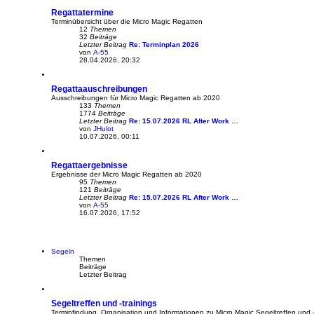
e
Regattatermine
s
t
Terminübersicht über die Micro Magic Regatten
e
12
Themen
r
32
Beiträge
B
Letzter Beitrag
Re: Terminplan 2026
e
von
A-55
N
i
28.04.2026, 20:32
e
t
u
r
e
a
Regattaauschreibungen
s
g
t
Ausschreibungen für Micro Magic Regatten ab 2020
e
133
Themen
r
1774
Beiträge
B
Letzter Beitrag
Re: 15.07.2026 RL After Work …
e
von
JHulot
N
i
10.07.2026, 00:11
e
t
u
r
e
a
Regattaergebnisse
s
g
t
Ergebnisse der Micro Magic Regatten ab 2020
e
95
Themen
r
121
Beiträge
B
Letzter Beitrag
Re: 15.07.2026 RL After Work …
e
von
A-55
N
i
16.07.2026, 17:52
e
t
u
r
e
a
s
g
t
Segeln
e
Themen
r
Beiträge
B
Letzter Beitrag
e
i
t
Segeltreffen und -trainings
r
a
Terminfindung, Organisation und Informationen zu Micro Magic Segeltreffen und -