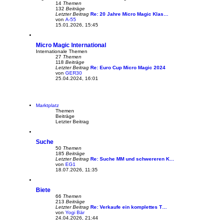
g
14
Themen
132
Beiträge
Letzter Beitrag
Re: 20 Jahre Micro Magic Klas…
von
A-55
N
15.01.2026, 15:45
e
u
e
Micro Magic International
s
t
Internationale Themen
e
27
Themen
r
118
Beiträge
B
Letzter Beitrag
Re: Euro Cup Micro Magic 2024
e
von
GER30
N
i
25.04.2024, 16:01
e
t
u
r
e
a
s
g
t
Marktplatz
e
Themen
r
Beiträge
B
Letzter Beitrag
e
i
t
Suche
r
a
50
Themen
g
185
Beiträge
Letzter Beitrag
Re: Suche MM und schwereren K…
von
EG1
N
18.07.2026, 11:35
e
u
e
Biete
s
t
66
Themen
e
213
Beiträge
r
Letzter Beitrag
Re: Verkaufe ein komplettes T…
B
von
Yogi Bär
N
e
24.04.2026, 21:44