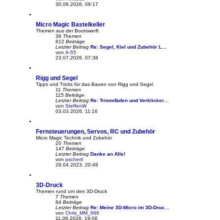
N
30.06.2026, 09:17
e
u
e
Micro Magic Bastelkeller
s
t
Themen aus der Bootswerft
e
36
Themen
r
612
Beiträge
B
Letzter Beitrag
Re: Segel, Kiel und Zubehör L…
e
von
A-55
N
i
23.07.2026, 07:38
e
t
u
r
e
a
Rigg und Segel
s
g
t
Tipps und Tricks für das Bauen von Rigg und Segel
e
11
Themen
r
115
Beiträge
B
Letzter Beitrag
Re: Trimmfäden und Verklicker…
e
von
SteffenW
N
i
03.03.2026, 11:16
e
t
u
r
e
a
Fernsteuerungen, Servos, RC und Zubehör
s
g
t
Micro Magic Technik und Zubehör
e
20
Themen
r
147
Beiträge
B
Letzter Beitrag
Danke an Alle!
e
von
pschertl
N
i
26.04.2023, 20:48
e
t
u
r
e
a
3D-Druck
s
g
t
Themen rund um den 3D-Druck
e
7
Themen
r
84
Beiträge
B
Letzter Beitrag
Re: Meine 3D-Micro im 3D-Druc…
e
von
Chris_MM_666
N
i
11.06.2026, 19:06