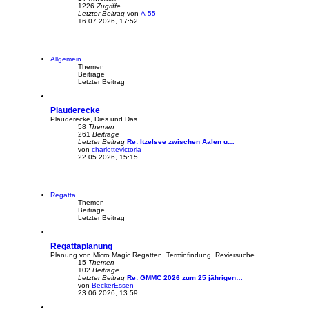
1226
Zugriffe
Letzter Beitrag
von
A-55
16.07.2026, 17:52
Allgemein
Themen
Beiträge
Letzter Beitrag
Plauderecke
Plauderecke, Dies und Das
58
Themen
261
Beiträge
Letzter Beitrag
Re: Itzelsee zwischen Aalen u…
von
charlottevictoria
N
22.05.2026, 15:15
e
u
e
s
t
Regatta
e
Themen
r
Beiträge
B
Letzter Beitrag
e
i
t
Regattaplanung
r
a
Planung von Micro Magic Regatten, Terminfindung, Reviersuche
g
15
Themen
102
Beiträge
Letzter Beitrag
Re: GMMC 2026 zum 25 jährigen…
von
BeckerEssen
N
23.06.2026, 13:59
e
u