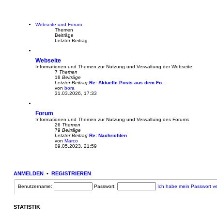
e
i
u
t
e
r
s
a
t
g
Webseite und Forum
e
Themen
r
Beiträge
B
Letzter Beitrag
e
i
t
Webseite
r
a
Informationen und Themen zur Nutzung und Verwaltung der Webseite
g
7
Themen
18
Beiträge
Letzter Beitrag
Re: Aktuelle Posts aus dem Fo…
von
bora
N
31.03.2026, 17:33
e
u
e
Forum
s
t
Informationen und Themen zur Nutzung und Verwaltung des Forums
e
26
Themen
r
79
Beiträge
B
Letzter Beitrag
Re: Nachrichten
e
von
Marco
N
i
09.05.2023, 21:59
e
t
u
r
e
a
s
g
t
ANMELDEN
•
REGISTRIEREN
e
r
Benutzername:
Passwort:
Ich habe mein Passwort v
B
e
i
t
STATISTIK
r
a