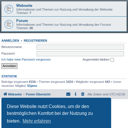
Webseite
Informationen und Themen zur Nutzung und Verwaltung der Webseite
Themen:
7
Forum
Informationen und Themen zur Nutzung und Verwaltung des Forums
Themen:
26
ANMELDEN
•
REGISTRIEREN
Benutzername:
Passwort:
Ich habe mein Passwort vergessen
Angemeldet bleiben
STATISTIK
Beiträge insgesamt
8156
• Themen insgesamt
1024
• Mitglieder insgesamt
443
• Unser
neuestes Mitglied:
S1jens
Webseite
Foren-Übersicht
Alle Zeiten sind
UTC+02:00
Powered by
phpBB
® Forum Software © phpBB Limited
Diese Website nutzt Cookies, um dir den
Deutsche Übersetzung durch
phpBB.de
bestmöglichen Komfort bei der Nutzung zu
Datenschutz
|
Nutzungsbedingungen
bieten.
Mehr erfahren