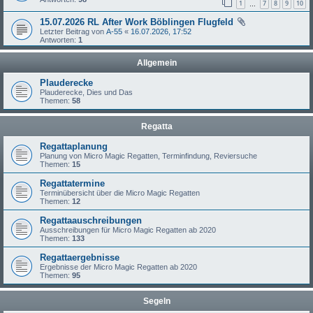
1
7
8
9
10
…
15.07.2026 RL After Work Böblingen Flugfeld
Letzter Beitrag von
A-55
«
16.07.2026, 17:52
Antworten:
1
Allgemein
Plauderecke
Plauderecke, Dies und Das
Themen:
58
Regatta
Regattaplanung
Planung von Micro Magic Regatten, Terminfindung, Reviersuche
Themen:
15
Regattatermine
Terminübersicht über die Micro Magic Regatten
Themen:
12
Regattaauschreibungen
Ausschreibungen für Micro Magic Regatten ab 2020
Themen:
133
Regattaergebnisse
Ergebnisse der Micro Magic Regatten ab 2020
Themen:
95
Segeln