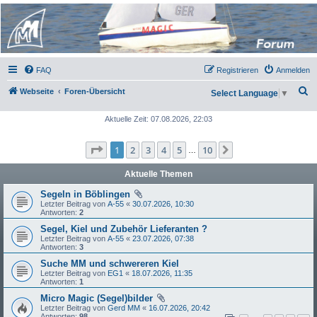
Micro Magic Forum
Deutschland
FAQ
Registrieren
Anmelden
S
Webseite
Foren-Übersicht
Select Language
▼
u
Aktuelle Zeit: 07.08.2026, 22:03
c
h
Seite
1
von
10
1
2
3
4
5
10
Nächste
…
e
Aktuelle Themen
Segeln in Böblingen
Letzter Beitrag von
A-55
«
30.07.2026, 10:30
Antworten:
2
Segel, Kiel und Zubehör Lieferanten ?
Letzter Beitrag von
A-55
«
23.07.2026, 07:38
Antworten:
3
Suche MM und schwereren Kiel
Letzter Beitrag von
EG1
«
18.07.2026, 11:35
Antworten:
1
Micro Magic (Segel)bilder
Letzter Beitrag von
Gerd MM
«
16.07.2026, 20:42
Antworten:
98