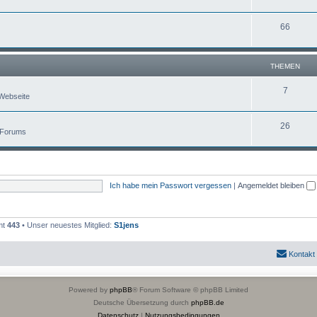
66
THEMEN
7
Webseite
26
 Forums
Ich habe mein Passwort vergessen
|
Angemeldet bleiben
mt
443
• Unser neuestes Mitglied:
S1jens
Kontakt
Powered by
phpBB
® Forum Software © phpBB Limited
Deutsche Übersetzung durch
phpBB.de
Datenschutz
|
Nutzungsbedingungen