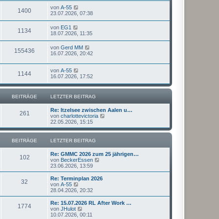
von
A-55
1400
23.07.2026, 07:38
von
EG1
1134
18.07.2026, 11:35
von
Gerd MM
155436
16.07.2026, 20:42
von
A-55
1144
16.07.2026, 17:52
BEITRÄGE
LETZTER BEITRAG
Re: Itzelsee zwischen Aalen u…
261
N
von
charlottevictoria
e
22.05.2026, 15:15
u
e
s
BEITRÄGE
LETZTER BEITRAG
t
e
Re: GMMC 2026 zum 25 jährigen…
r
102
N
von
BeckerEssen
B
e
23.06.2026, 13:59
e
u
i
e
Re: Terminplan 2026
t
32
s
N
von
A-55
r
t
e
28.04.2026, 20:32
a
e
u
g
r
e
Re: 15.07.2026 RL After Work …
1774
B
s
N
von
JHulot
e
t
e
10.07.2026, 00:11
i
e