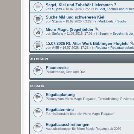
Segel, Kiel und Zubehör Lieferanten ?
von
S1jens
» 18.07.2026, 02:29 » in
Boot, Technik und Zube
Suche MM und schwereren Kiel
von
S1jens
» 18.07.2026, 02:22 » in
Marktplatz
»
Suche
Micro Magic (Segel)bilder
von
Stefang
» 11.08.2016, 17:03 » in
Segeln
»
Segeln mit der
15.07.2026 RL After Work Böblingen Flugfeld
von
A-55
» 16.07.2026, 17:28 » in
Regatta
»
Regattaergebni
ALLGEMEIN
Plauderecke
Plauderecke, Dies und Das
REGATTA
Regattaplanung
Planung von Micro Magic Regatten, Terminfindung, Reviers
Regattatermine
Terminübersicht über die Micro Magic Regatten
Regattaauschreibungen
Ausschreibungen für Micro Magic Regatten ab 2020