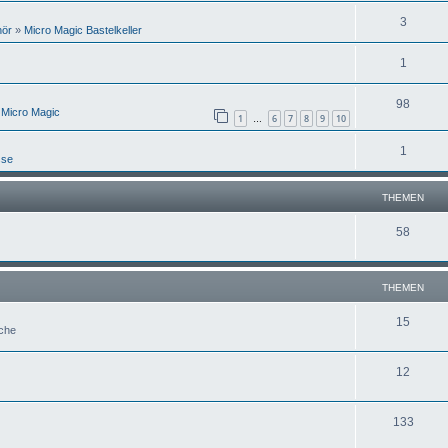
3
hör
»
Micro Magic Bastelkeller
1
98
 Micro Magic
1
6
7
8
9
10
…
1
sse
THEMEN
58
THEMEN
15
uche
12
133