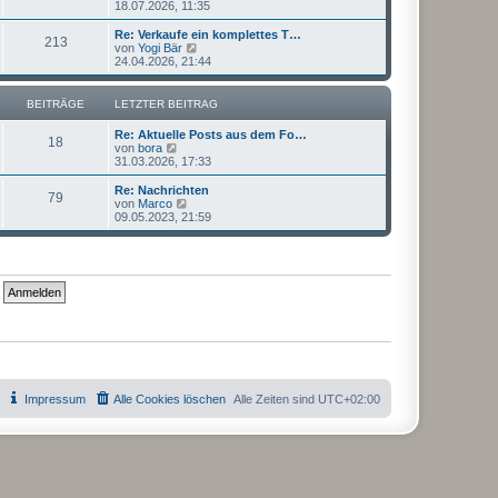
e
18.07.2026, 11:35
a
e
u
g
i
e
Re: Verkaufe ein komplettes T…
t
213
s
N
von
Yogi Bär
r
t
e
24.04.2026, 21:44
a
e
u
g
r
e
B
s
BEITRÄGE
LETZTER BEITRAG
e
t
i
e
Re: Aktuelle Posts aus dem Fo…
t
r
18
N
von
bora
r
B
e
31.03.2026, 17:33
a
e
u
g
i
e
Re: Nachrichten
t
79
s
N
von
Marco
r
t
e
09.05.2023, 21:59
a
e
u
g
r
e
B
s
e
t
i
e
t
r
r
B
a
e
g
i
t
r
a
g
Impressum
Alle Cookies löschen
Alle Zeiten sind
UTC+02:00