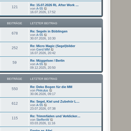
u
t
r
e
Re: 15.07.2026 RL After Work …
r
121
B
s
N
von
A-55
a
e
t
e
16.07.2026, 17:52
g
i
e
u
t
r
e
r
B
s
BEITRÄGE
LETZTER BEITRAG
a
e
t
g
i
e
Re: Segeln in Böblingen
t
r
678
N
von
A-55
r
B
e
30.07.2026, 10:30
a
e
u
g
i
e
Re: Micro Magic (Segel)bilder
t
252
s
N
von
Gerd MM
r
t
e
16.07.2026, 20:42
a
e
u
g
r
e
Re: Müggelsee / Berlin
59
B
s
N
von
A-55
e
t
e
09.12.2025, 20:50
i
e
u
t
r
e
r
B
s
BEITRÄGE
LETZTER BEITRAG
a
e
t
g
i
e
Re: Deko Bogen für die MM
t
r
550
N
von
Pinkulus
r
B
e
30.06.2026, 09:17
a
e
u
g
i
e
Re: Segel, Kiel und Zubehör L…
t
612
s
N
von
A-55
r
t
e
23.07.2026, 07:38
a
e
u
g
r
e
Re: Trimmfäden und Verklicker…
115
B
s
N
von
SteffenW
e
t
e
03.03.2026, 11:16
i
e
u
t
r
e
Danke an Alle!