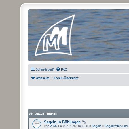
Micro Magic Forum Deutschland
Schnellzugriff
FAQ
Webseite
Foren-Übersicht
AKTUELLE THEMEN
Segeln in Böblingen
von
A-55
» 03.02.2025, 10:15 » in
Segeln
»
Segeltreffen und 