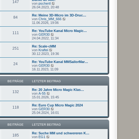
r
147
B
s
N
von
pschertl
a
e
t
e
26.04.2023, 20:48
g
i
e
u
t
r
e
Re: Meine 3D-Micro im 3D-Druc…
r
84
B
s
N
von
Chris_MM_666
a
e
t
e
11.06.2026, 19:06
g
i
e
u
t
r
e
Re: YouTube Kanal Micro Magic…
r
111
B
s
N
von
GER30
a
e
t
e
24.04.2022, 11:34
g
i
e
u
t
r
e
Re: Scale-cMM
r
251
B
s
N
von
Kraftei
a
e
t
e
30.12.2023, 19:36
g
i
e
u
t
r
e
Re: YouTube Kanal MMSailorMar…
r
24
B
s
N
von
GER30
a
e
t
e
16.11.2023, 11:09
g
i
e
u
t
r
e
r
B
s
BEITRÄGE
LETZTER BEITRAG
a
e
t
g
i
e
Re: 20 Jahre Micro Magic Klas…
t
r
132
N
von
A-55
r
B
e
15.01.2026, 15:45
a
e
u
g
i
e
Re: Euro Cup Micro Magic 2024
t
118
s
N
von
GER30
r
t
e
25.04.2024, 16:01
a
e
u
g
r
e
B
s
BEITRÄGE
LETZTER BEITRAG
e
t
i
e
Re: Suche MM und schwereren K…
t
r
185
N
von
EG1
r
B