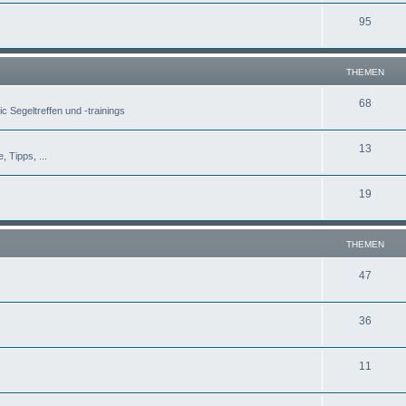
95
THEMEN
68
c Segeltreffen und -trainings
13
, Tipps, ...
19
THEMEN
47
36
11