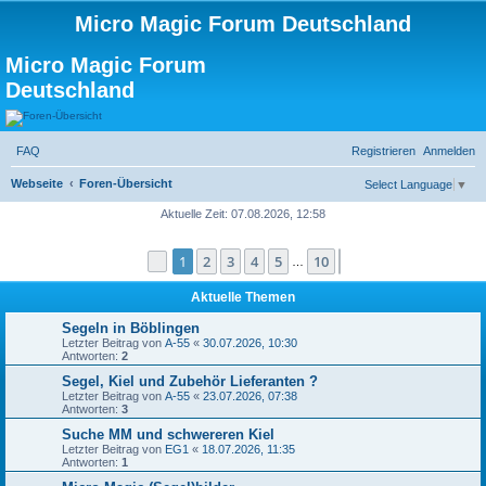
Micro Magic Forum Deutschland
Micro Magic Forum
Deutschland
FAQ
Registrieren
Anmelden
S
Webseite
Foren-Übersicht
Select Language
▼
u
Aktuelle Zeit: 07.08.2026, 12:58
c
1
2
3
4
5
10
Seite
1
von
10
Nächste
h
…
e
Aktuelle Themen
Segeln in Böblingen
Letzter Beitrag von
A-55
«
30.07.2026, 10:30
Antworten:
2
Segel, Kiel und Zubehör Lieferanten ?
Letzter Beitrag von
A-55
«
23.07.2026, 07:38
Antworten:
3
Suche MM und schwereren Kiel
Letzter Beitrag von
EG1
«
18.07.2026, 11:35
Antworten:
1