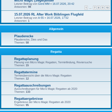
Micro Magic (Segel)bilder
Letzter Beitrag von
Gerd MM
«
16.07.2026, 20:42
Antworten:
98
1
7
8
9
10
…
15.07.2026 RL After Work Böblingen Flugfeld
Letzter Beitrag von
A-55
«
16.07.2026, 17:52
Antworten:
1
Allgemein
Plauderecke
Plauderecke, Dies und Das
Themen:
58
Regatta
Regattaplanung
Planung von Micro Magic Regatten, Terminfindung, Reviersuche
Themen:
15
Regattatermine
Terminübersicht über die Micro Magic Regatten
Themen:
12
Regattaauschreibungen
Ausschreibungen für Micro Magic Regatten ab 2020
Themen:
133
Regattaergebnisse
Ergebnisse der Micro Magic Regatten ab 2020
Themen:
95