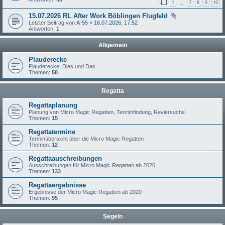
1
7
8
9
10
…
15.07.2026 RL After Work Böblingen Flugfeld
Letzter Beitrag von
A-55
«
16.07.2026, 17:52
Antworten:
1
Allgemein
Plauderecke
Plauderecke, Dies und Das
Themen:
58
Regatta
Regattaplanung
Planung von Micro Magic Regatten, Terminfindung, Reviersuche
Themen:
15
Regattatermine
Terminübersicht über die Micro Magic Regatten
Themen:
12
Regattaauschreibungen
Ausschreibungen für Micro Magic Regatten ab 2020
Themen:
133
Regattaergebnisse
Ergebnisse der Micro Magic Regatten ab 2020
Themen:
95
Segeln