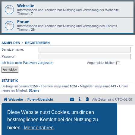
Webseite
Informationen und Themen zur Nutzung und Verwaltung der Webseite
Themen:
7
Forum
Informationen und Themen zur Nutzung und Verwaltung des Forums
Themen:
26
ANMELDEN
•
REGISTRIEREN
Benutzername:
Passwort:
Ich habe mein Passwort vergessen
Angemeldet bleiben
STATISTIK
Beiträge insgesamt
8156
• Themen insgesamt
1024
• Mitglieder insgesamt
443
• Unser
neuestes Mitglied:
S1jens
Webseite
Foren-Übersicht
Alle Zeiten sind
UTC+02:00
Powered by
phpBB
® Forum Software © phpBB Limited
Diese Website nutzt Cookies, um dir den
Deutsche Übersetzung durch
phpBB.de
bestmöglichen Komfort bei der Nutzung zu
Datenschutz
|
Nutzungsbedingungen
bieten.
Mehr erfahren