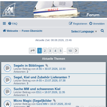
Micro Magic Forum
Deutschland
FAQ
Registrieren
Anmelden
S
Webseite
Foren-Übersicht
Select Language
▼
u
Aktuelle Zeit: 08.08.2026, 23:46
c
h
Seite
1
von
10
1
2
3
4
5
10
Nächste
…
e
Aktuelle Themen
Segeln in Böblingen
Letzter Beitrag von
A-55
«
30.07.2026, 10:30
Antworten:
2
Segel, Kiel und Zubehör Lieferanten ?
Letzter Beitrag von
A-55
«
23.07.2026, 07:38
Antworten:
3
Suche MM und schwereren Kiel
Letzter Beitrag von
EG1
«
18.07.2026, 11:35
Antworten:
1
Micro Magic (Segel)bilder
Letzter Beitrag von
Gerd MM
«
16.07.2026, 20:42
Antworten:
98