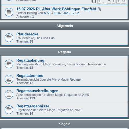
1
7
8
9
10
…
15.07.2026 RL After Work Böblingen Flugfeld
Letzter Beitrag von
A-55
«
16.07.2026, 17:52
Antworten:
1
Allgemein
Plauderecke
Plauderecke, Dies und Das
Themen:
58
Regatta
Regattaplanung
Planung von Micro Magic Regatten, Terminfindung, Reviersuche
Themen:
15
Regattatermine
Terminübersicht über die Micro Magic Regatten
Themen:
12
Regattaauschreibungen
Ausschreibungen für Micro Magic Regatten ab 2020
Themen:
133
Regattaergebnisse
Ergebnisse der Micro Magic Regatten ab 2020
Themen:
95
Segeln