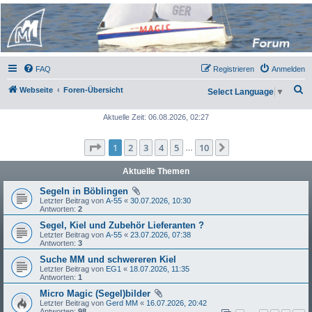
Micro Magic Forum
Deutschland
FAQ
Registrieren
Anmelden
S
Webseite
Foren-Übersicht
Select Language
▼
u
Aktuelle Zeit: 06.08.2026, 02:27
c
h
Seite
1
von
10
1
2
3
4
5
10
Nächste
…
e
Aktuelle Themen
Segeln in Böblingen
Letzter Beitrag von
A-55
«
30.07.2026, 10:30
Antworten:
2
Segel, Kiel und Zubehör Lieferanten ?
Letzter Beitrag von
A-55
«
23.07.2026, 07:38
Antworten:
3
Suche MM und schwereren Kiel
Letzter Beitrag von
EG1
«
18.07.2026, 11:35
Antworten:
1
Micro Magic (Segel)bilder
Letzter Beitrag von
Gerd MM
«
16.07.2026, 20:42
Antworten:
98