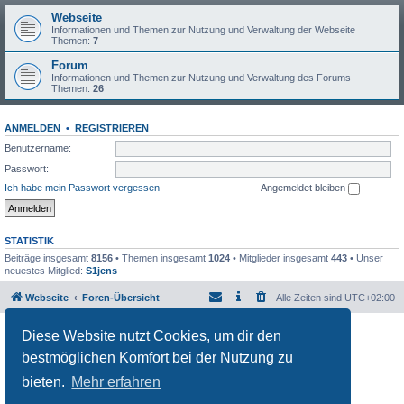
Webseite
Informationen und Themen zur Nutzung und Verwaltung der Webseite
Themen:
7
Forum
Informationen und Themen zur Nutzung und Verwaltung des Forums
Themen:
26
ANMELDEN
•
REGISTRIEREN
Benutzername:
Passwort:
Ich habe mein Passwort vergessen
Angemeldet bleiben
STATISTIK
Beiträge insgesamt
8156
• Themen insgesamt
1024
• Mitglieder insgesamt
443
• Unser
neuestes Mitglied:
S1jens
Webseite
Foren-Übersicht
Alle Zeiten sind
UTC+02:00
Powered by
phpBB
® Forum Software © phpBB Limited
Diese Website nutzt Cookies, um dir den
Deutsche Übersetzung durch
phpBB.de
bestmöglichen Komfort bei der Nutzung zu
Datenschutz
|
Nutzungsbedingungen
bieten.
Mehr erfahren