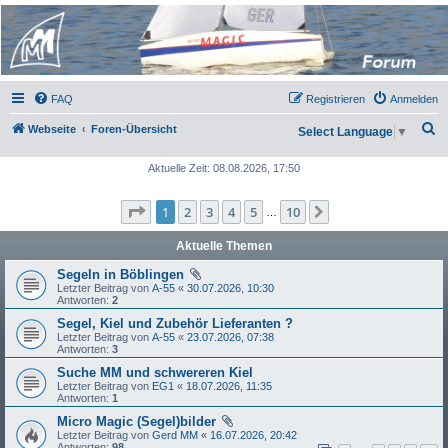
Micro Magic Forum
Deutschland
FAQ
Registrieren
Anmelden
S
Webseite
Foren-Übersicht
Select Language
▼
u
Aktuelle Zeit: 08.08.2026, 17:50
c
h
Seite
1
von
10
1
2
3
4
5
10
Nächste
…
e
Aktuelle Themen
Segeln in Böblingen
Letzter Beitrag von
A-55
«
30.07.2026, 10:30
Antworten:
2
Segel, Kiel und Zubehör Lieferanten ?
Letzter Beitrag von
A-55
«
23.07.2026, 07:38
Antworten:
3
Suche MM und schwereren Kiel
Letzter Beitrag von
EG1
«
18.07.2026, 11:35
Antworten:
1
Micro Magic (Segel)bilder
Letzter Beitrag von
Gerd MM
«
16.07.2026, 20:42
Antworten:
98