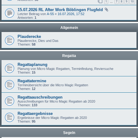
1
7
8
9
10
…
15.07.2026 RL After Work Böblingen Flugfeld
Letzter Beitrag von
A-55
«
16.07.2026, 17:52
Antworten:
1
Allgemein
Plauderecke
Plauderecke, Dies und Das
Themen:
58
Regatta
Regattaplanung
Planung von Micro Magic Regatten, Terminfindung, Reviersuche
Themen:
15
Regattatermine
Terminübersicht über die Micro Magic Regatten
Themen:
12
Regattaauschreibungen
Ausschreibungen für Micro Magic Regatten ab 2020
Themen:
133
Regattaergebnisse
Ergebnisse der Micro Magic Regatten ab 2020
Themen:
95
Segeln