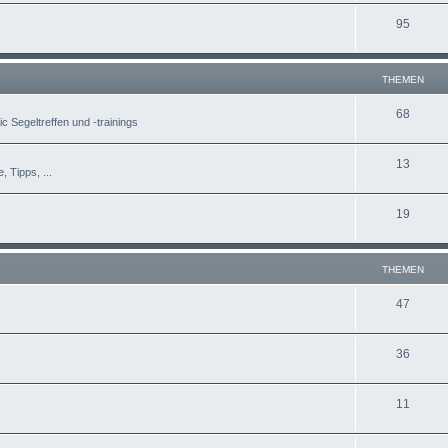
95
THEMEN
68
c Segeltreffen und -trainings
13
, Tipps, ...
19
THEMEN
47
36
11