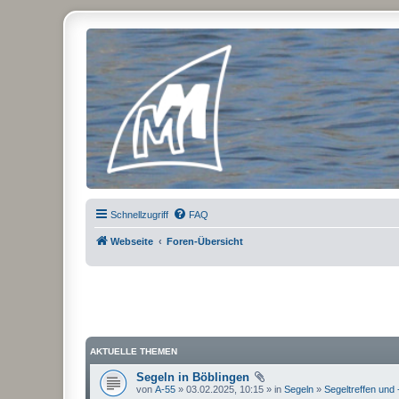
Micro Magic Forum Deutschland
Schnellzugriff
FAQ
Webseite
Foren-Übersicht
AKTUELLE THEMEN
Segeln in Böblingen
von
A-55
» 03.02.2025, 10:15 » in
Segeln
»
Segeltreffen und 