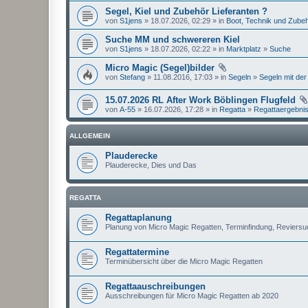
Segel, Kiel und Zubehör Lieferanten ?
von
S1jens
» 18.07.2026, 02:29 » in
Boot, Technik und Zube
Suche MM und schwereren Kiel
von
S1jens
» 18.07.2026, 02:22 » in
Marktplatz
»
Suche
Micro Magic (Segel)bilder
von
Stefang
» 11.08.2016, 17:03 » in
Segeln
»
Segeln mit der
15.07.2026 RL After Work Böblingen Flugfeld
von
A-55
» 16.07.2026, 17:28 » in
Regatta
»
Regattaergebni
ALLGEMEIN
Plauderecke
Plauderecke, Dies und Das
REGATTA
Regattaplanung
Planung von Micro Magic Regatten, Terminfindung, Reviers
Regattatermine
Terminübersicht über die Micro Magic Regatten
Regattaauschreibungen
Ausschreibungen für Micro Magic Regatten ab 2020