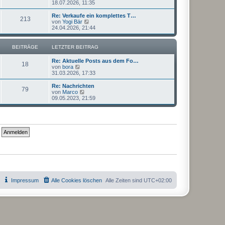
e
18.07.2026, 11:35
a
e
u
g
i
e
Re: Verkaufe ein komplettes T…
t
213
s
N
von
Yogi Bär
r
t
e
24.04.2026, 21:44
a
e
u
g
r
e
B
s
BEITRÄGE
LETZTER BEITRAG
e
t
i
e
Re: Aktuelle Posts aus dem Fo…
t
r
18
N
von
bora
r
B
e
31.03.2026, 17:33
a
e
u
g
i
e
Re: Nachrichten
t
79
s
N
von
Marco
r
t
e
09.05.2023, 21:59
a
e
u
g
r
e
B
s
e
t
i
e
t
r
r
B
a
e
g
i
t
r
a
g
Impressum
Alle Cookies löschen
Alle Zeiten sind
UTC+02:00