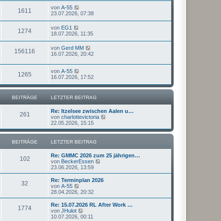
von
A-55
1611
23.07.2026, 07:38
von
EG1
1274
18.07.2026, 11:35
von
Gerd MM
156116
16.07.2026, 20:42
von
A-55
1265
16.07.2026, 17:52
BEITRÄGE
LETZTER BEITRAG
Re: Itzelsee zwischen Aalen u…
261
N
von
charlottevictoria
e
22.05.2026, 15:15
u
e
s
BEITRÄGE
LETZTER BEITRAG
t
e
Re: GMMC 2026 zum 25 jährigen…
r
102
N
von
BeckerEssen
B
e
23.06.2026, 13:59
e
u
i
e
Re: Terminplan 2026
t
32
s
N
von
A-55
r
t
e
28.04.2026, 20:32
a
e
u
g
r
e
Re: 15.07.2026 RL After Work …
1774
B
s
N
von
JHulot
e
t
e
10.07.2026, 00:11
i
e