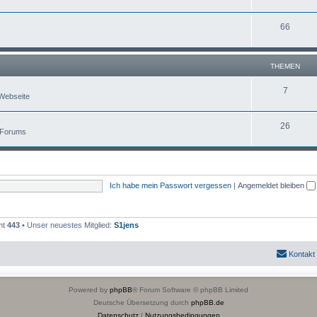
66
THEMEN
7
Webseite
26
 Forums
Ich habe mein Passwort vergessen
|
Angemeldet bleiben
mt
443
• Unser neuestes Mitglied:
S1jens
Kontakt
Powered by
phpBB
® Forum Software © phpBB Limited
Deutsche Übersetzung durch
phpBB.de
Datenschutz
|
Nutzungsbedingungen