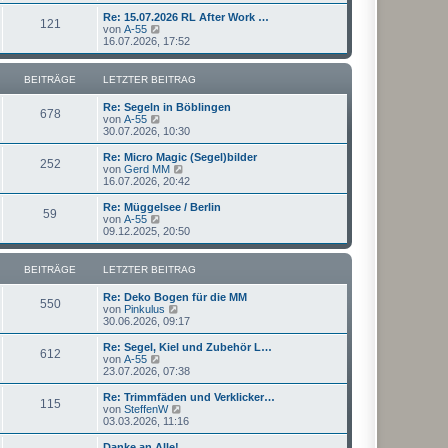
u
t
r
e
Re: 15.07.2026 RL After Work …
r
121
B
s
N
von
A-55
a
e
t
e
16.07.2026, 17:52
g
i
e
u
t
r
e
r
B
s
BEITRÄGE
LETZTER BEITRAG
a
e
t
g
i
e
Re: Segeln in Böblingen
t
r
678
N
von
A-55
r
B
e
30.07.2026, 10:30
a
e
u
g
i
e
Re: Micro Magic (Segel)bilder
t
252
s
N
von
Gerd MM
r
t
e
16.07.2026, 20:42
a
e
u
g
r
e
Re: Müggelsee / Berlin
59
B
s
N
von
A-55
e
t
e
09.12.2025, 20:50
i
e
u
t
r
e
r
B
s
BEITRÄGE
LETZTER BEITRAG
a
e
t
g
i
e
Re: Deko Bogen für die MM
t
r
550
N
von
Pinkulus
r
B
e
30.06.2026, 09:17
a
e
u
g
i
e
Re: Segel, Kiel und Zubehör L…
t
612
s
N
von
A-55
r
t
e
23.07.2026, 07:38
a
e
u
g
r
e
Re: Trimmfäden und Verklicker…
115
B
s
N
von
SteffenW
e
t
e
03.03.2026, 11:16
i
e
u
t
r
e
Danke an Alle!