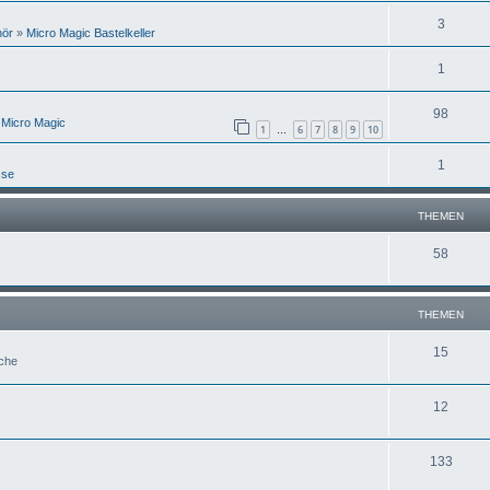
3
hör
»
Micro Magic Bastelkeller
1
98
 Micro Magic
1
6
7
8
9
10
…
1
sse
THEMEN
58
THEMEN
15
uche
12
133