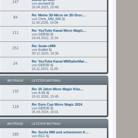
r
147
B
s
N
von
pschertl
a
e
t
e
26.04.2023, 20:48
g
i
e
u
t
r
e
Re: Meine 3D-Micro im 3D-Druc…
r
84
B
s
N
von
Chris_MM_666
a
e
t
e
11.06.2026, 19:06
g
i
e
u
t
r
e
Re: YouTube Kanal Micro Magic…
r
111
B
s
N
von
GER30
a
e
t
e
24.04.2022, 11:34
g
i
e
u
t
r
e
Re: Scale-cMM
r
251
B
s
N
von
Kraftei
a
e
t
e
30.12.2023, 19:36
g
i
e
u
t
r
e
Re: YouTube Kanal MMSailorMar…
r
24
B
s
N
von
GER30
a
e
t
e
16.11.2023, 11:09
g
i
e
u
t
r
e
r
B
s
BEITRÄGE
LETZTER BEITRAG
a
e
t
g
i
e
Re: 20 Jahre Micro Magic Klas…
t
r
132
N
von
A-55
r
B
e
15.01.2026, 15:45
a
e
u
g
i
e
Re: Euro Cup Micro Magic 2024
t
118
s
N
von
GER30
r
t
e
25.04.2024, 16:01
a
e
u
g
r
e
B
s
BEITRÄGE
LETZTER BEITRAG
e
t
i
e
Re: Suche MM und schwereren K…
t
r
185
N
von
EG1
r
B