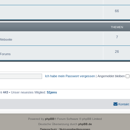
66
THEMEN
7
Webseite
26
 Forums
Ich habe mein Passwort vergessen
|
Angemeldet bleiben
mt
443
• Unser neuestes Mitglied:
S1jens
Kontakt
Powered by
phpBB
® Forum Software © phpBB Limited
Deutsche Übersetzung durch
phpBB.de
Datenschutz
|
Nutzungsbedingungen