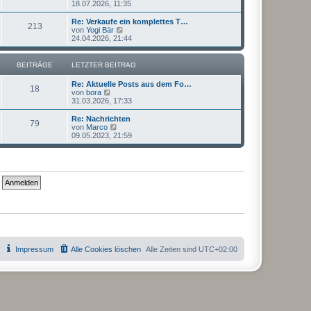
e
18.07.2026, 11:35
a
e
u
g
i
e
Re: Verkaufe ein komplettes T…
t
213
s
N
von
Yogi Bär
r
t
e
24.04.2026, 21:44
a
e
u
g
r
e
B
s
BEITRÄGE
LETZTER BEITRAG
e
t
i
e
Re: Aktuelle Posts aus dem Fo…
t
r
18
N
von
bora
r
B
e
31.03.2026, 17:33
a
e
u
g
i
e
Re: Nachrichten
t
79
s
N
von
Marco
r
t
e
09.05.2023, 21:59
a
e
u
g
r
e
B
s
e
t
i
e
t
r
r
B
a
e
g
i
t
r
a
g
Impressum
Alle Cookies löschen
Alle Zeiten sind
UTC+02:00