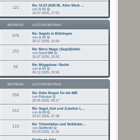
u
t
r
e
Re: 15.07.2026 RL After Work …
r
121
B
s
N
von
A-55
a
e
t
e
16.07.2026, 17:52
g
i
e
u
t
r
e
r
B
s
BEITRÄGE
LETZTER BEITRAG
a
e
t
g
i
e
Re: Segeln in Böblingen
t
r
678
N
von
A-55
r
B
e
30.07.2026, 10:30
a
e
u
g
i
e
Re: Micro Magic (Segel)bilder
t
252
s
N
von
Gerd MM
r
t
e
16.07.2026, 20:42
a
e
u
g
r
e
Re: Müggelsee / Berlin
59
B
s
N
von
A-55
e
t
e
09.12.2025, 20:50
i
e
u
t
r
e
r
B
s
BEITRÄGE
LETZTER BEITRAG
a
e
t
g
i
e
Re: Deko Bogen für die MM
t
r
550
N
von
Pinkulus
r
B
e
30.06.2026, 09:17
a
e
u
g
i
e
Re: Segel, Kiel und Zubehör L…
t
612
s
N
von
A-55
r
t
e
23.07.2026, 07:38
a
e
u
g
r
e
Re: Trimmfäden und Verklicker…
115
B
s
N
von
SteffenW
e
t
e
03.03.2026, 11:16
i
e
u
t
r
e
Danke an Alle!