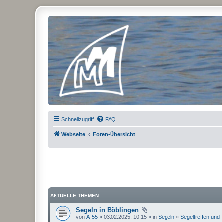
Micro Magic Forum Deutschland
Schnellzugriff
FAQ
Webseite
Foren-Übersicht
AKTUELLE THEMEN
Segeln in Böblingen
von
A-55
» 03.02.2025, 10:15 » in
Segeln
»
Segeltreffen und 