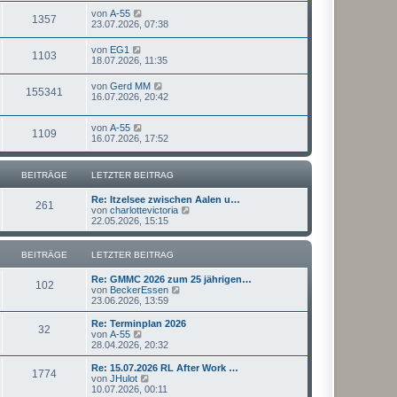
von
A-55
1357
23.07.2026, 07:38
von
EG1
1103
18.07.2026, 11:35
von
Gerd MM
155341
16.07.2026, 20:42
von
A-55
1109
16.07.2026, 17:52
BEITRÄGE
LETZTER BEITRAG
Re: Itzelsee zwischen Aalen u…
261
N
von
charlottevictoria
e
22.05.2026, 15:15
u
e
s
BEITRÄGE
LETZTER BEITRAG
t
e
Re: GMMC 2026 zum 25 jährigen…
r
102
N
von
BeckerEssen
B
e
23.06.2026, 13:59
e
u
i
e
Re: Terminplan 2026
t
32
s
N
von
A-55
r
t
e
28.04.2026, 20:32
a
e
u
g
r
e
Re: 15.07.2026 RL After Work …
1774
B
s
N
von
JHulot
e
t
e
10.07.2026, 00:11
i
e