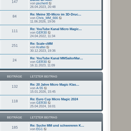
r
147
B
s
N
von
pschertl
a
e
t
e
26.04.2023, 20:48
g
i
e
u
t
r
e
Re: Meine 3D-Micro im 3D-Druc…
r
84
B
s
N
von
Chris_MM_666
a
e
t
e
11.06.2026, 19:06
g
i
e
u
t
r
e
Re: YouTube Kanal Micro Magic…
r
111
B
s
N
von
GER30
a
e
t
e
24.04.2022, 11:34
g
i
e
u
t
r
e
Re: Scale-cMM
r
251
B
s
N
von
Kraftei
a
e
t
e
30.12.2023, 19:36
g
i
e
u
t
r
e
Re: YouTube Kanal MMSailorMar…
r
24
B
s
N
von
GER30
a
e
t
e
16.11.2023, 11:09
g
i
e
u
t
r
e
r
B
s
BEITRÄGE
LETZTER BEITRAG
a
e
t
g
i
e
Re: 20 Jahre Micro Magic Klas…
t
r
132
N
von
A-55
r
B
e
15.01.2026, 15:45
a
e
u
g
i
e
Re: Euro Cup Micro Magic 2024
t
118
s
N
von
GER30
r
t
e
25.04.2024, 16:01
a
e
u
g
r
e
B
s
BEITRÄGE
LETZTER BEITRAG
e
t
i
e
Re: Suche MM und schwereren K…
t
r
185
N
von
EG1
r
B