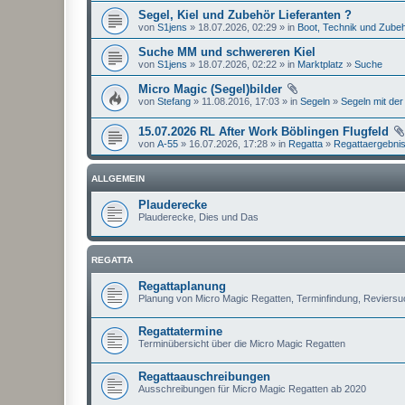
Segel, Kiel und Zubehör Lieferanten ?
von
S1jens
» 18.07.2026, 02:29 » in
Boot, Technik und Zube
Suche MM und schwereren Kiel
von
S1jens
» 18.07.2026, 02:22 » in
Marktplatz
»
Suche
Micro Magic (Segel)bilder
von
Stefang
» 11.08.2016, 17:03 » in
Segeln
»
Segeln mit der
15.07.2026 RL After Work Böblingen Flugfeld
von
A-55
» 16.07.2026, 17:28 » in
Regatta
»
Regattaergebni
ALLGEMEIN
Plauderecke
Plauderecke, Dies und Das
REGATTA
Regattaplanung
Planung von Micro Magic Regatten, Terminfindung, Reviers
Regattatermine
Terminübersicht über die Micro Magic Regatten
Regattaauschreibungen
Ausschreibungen für Micro Magic Regatten ab 2020