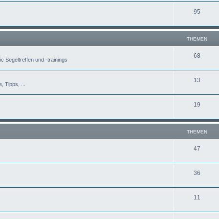
95
THEMEN
68
c Segeltreffen und -trainings
13
, Tipps, ...
19
THEMEN
47
36
11