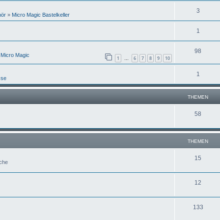
3
hör
»
Micro Magic Bastelkeller
1
98
 Micro Magic
1
6
7
8
9
10
…
1
sse
THEMEN
58
THEMEN
15
uche
12
133