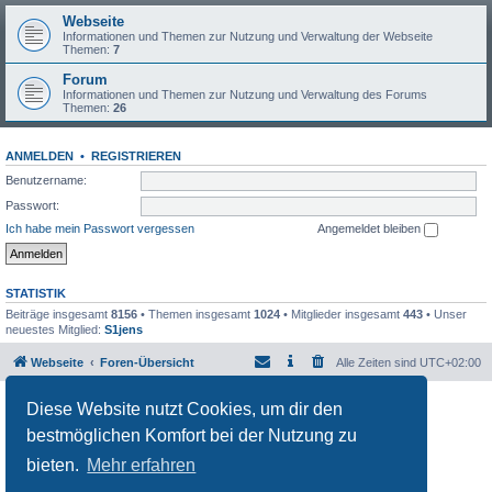
Webseite
Informationen und Themen zur Nutzung und Verwaltung der Webseite
Themen:
7
Forum
Informationen und Themen zur Nutzung und Verwaltung des Forums
Themen:
26
ANMELDEN
•
REGISTRIEREN
Benutzername:
Passwort:
Ich habe mein Passwort vergessen
Angemeldet bleiben
STATISTIK
Beiträge insgesamt
8156
• Themen insgesamt
1024
• Mitglieder insgesamt
443
• Unser
neuestes Mitglied:
S1jens
Webseite
Foren-Übersicht
Alle Zeiten sind
UTC+02:00
Powered by
phpBB
® Forum Software © phpBB Limited
Diese Website nutzt Cookies, um dir den
Deutsche Übersetzung durch
phpBB.de
bestmöglichen Komfort bei der Nutzung zu
Datenschutz
|
Nutzungsbedingungen
bieten.
Mehr erfahren