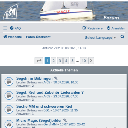
Micro Magic Forum
Deutschland
FAQ
Registrieren
Anmelden
S
Webseite
Foren-Übersicht
Select Language
▼
u
Aktuelle Zeit: 08.08.2026, 14:13
c
h
Seite
1
von
10
1
2
3
4
5
10
Nächste
…
e
Aktuelle Themen
Segeln in Böblingen
Letzter Beitrag von
A-55
«
30.07.2026, 10:30
Antworten:
2
Segel, Kiel und Zubehör Lieferanten ?
Letzter Beitrag von
A-55
«
23.07.2026, 07:38
Antworten:
3
Suche MM und schwereren Kiel
Letzter Beitrag von
EG1
«
18.07.2026, 11:35
Antworten:
1
Micro Magic (Segel)bilder
Letzter Beitrag von
Gerd MM
«
16.07.2026, 20:42
Antworten:
98