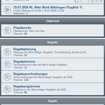
1
7
8
9
10
…
15.07.2026 RL After Work Böblingen Flugfeld
Letzter Beitrag von
A-55
«
16.07.2026, 17:52
Antworten:
1
Allgemein
Plauderecke
Plauderecke, Dies und Das
Themen:
58
Regatta
Regattaplanung
Planung von Micro Magic Regatten, Terminfindung, Reviersuche
Themen:
15
Regattatermine
Terminübersicht über die Micro Magic Regatten
Themen:
12
Regattaauschreibungen
Ausschreibungen für Micro Magic Regatten ab 2020
Themen:
133
Regattaergebnisse
Ergebnisse der Micro Magic Regatten ab 2020
Themen:
95
Segeln