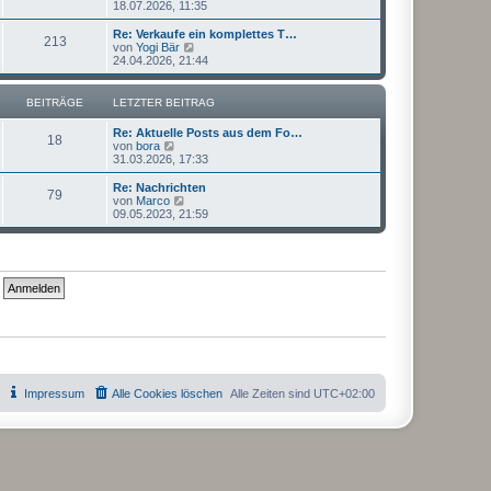
e
18.07.2026, 11:35
a
e
u
g
i
e
Re: Verkaufe ein komplettes T…
t
213
s
N
von
Yogi Bär
r
t
e
24.04.2026, 21:44
a
e
u
g
r
e
B
s
BEITRÄGE
LETZTER BEITRAG
e
t
i
e
Re: Aktuelle Posts aus dem Fo…
t
r
18
N
von
bora
r
B
e
31.03.2026, 17:33
a
e
u
g
i
e
Re: Nachrichten
t
79
s
N
von
Marco
r
t
e
09.05.2023, 21:59
a
e
u
g
r
e
B
s
e
t
i
e
t
r
r
B
a
e
g
i
t
r
a
g
Impressum
Alle Cookies löschen
Alle Zeiten sind
UTC+02:00