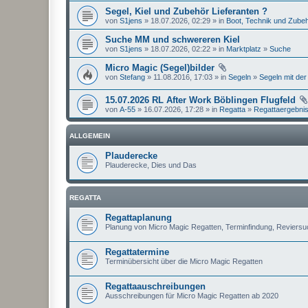
Segel, Kiel und Zubehör Lieferanten ?
von
S1jens
» 18.07.2026, 02:29 » in
Boot, Technik und Zube
Suche MM und schwereren Kiel
von
S1jens
» 18.07.2026, 02:22 » in
Marktplatz
»
Suche
Micro Magic (Segel)bilder
von
Stefang
» 11.08.2016, 17:03 » in
Segeln
»
Segeln mit der
15.07.2026 RL After Work Böblingen Flugfeld
von
A-55
» 16.07.2026, 17:28 » in
Regatta
»
Regattaergebni
ALLGEMEIN
Plauderecke
Plauderecke, Dies und Das
REGATTA
Regattaplanung
Planung von Micro Magic Regatten, Terminfindung, Reviers
Regattatermine
Terminübersicht über die Micro Magic Regatten
Regattaauschreibungen
Ausschreibungen für Micro Magic Regatten ab 2020