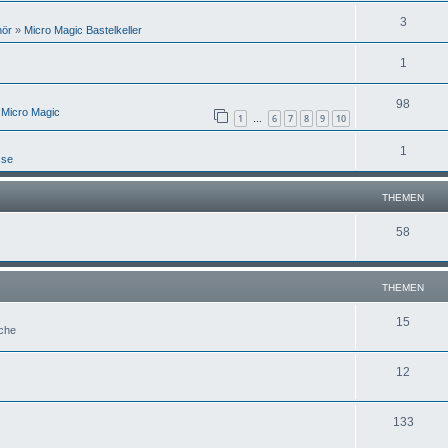
3
hör
»
Micro Magic Bastelkeller
1
98
 Micro Magic
1
6
7
8
9
10
…
1
sse
THEMEN
58
THEMEN
15
uche
12
133