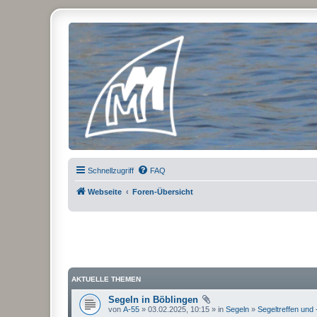
Micro Magic Forum Deutschland
Schnellzugriff
FAQ
Webseite
Foren-Übersicht
AKTUELLE THEMEN
Segeln in Böblingen
von
A-55
» 03.02.2025, 10:15 » in
Segeln
»
Segeltreffen und 