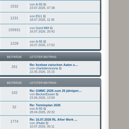
von
A-55
1532
23.07.2026, 07:38
von
EG1
1231
18.07.2026, 11:35
von
Gerd MM
155931
16.07.2026, 20:42
von
A-55
1228
16.07.2026, 17:52
BEITRÄGE
LETZTER BEITRAG
Re: Itzelsee zwischen Aalen u…
261
N
von
charlottevictoria
e
22.05.2026, 15:15
u
e
s
BEITRÄGE
LETZTER BEITRAG
t
e
Re: GMMC 2026 zum 25 jährigen…
r
102
N
von
BeckerEssen
B
e
23.06.2026, 13:59
e
u
i
e
Re: Terminplan 2026
t
32
s
N
von
A-55
r
t
e
28.04.2026, 20:32
a
e
u
g
r
e
Re: 15.07.2026 RL After Work …
1774
B
s
N
von
JHulot
e
t
e
10.07.2026, 00:11
i
e