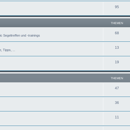
95
THEMEN
68
c Segeltreffen und -trainings
13
, Tipps, ...
19
THEMEN
47
36
11