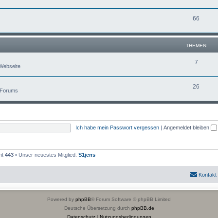
66
THEMEN
7
Webseite
26
 Forums
Ich habe mein Passwort vergessen
|
Angemeldet bleiben
mt
443
• Unser neuestes Mitglied:
S1jens
Kontakt
Powered by
phpBB
® Forum Software © phpBB Limited
Deutsche Übersetzung durch
phpBB.de
Datenschutz
|
Nutzungsbedingungen