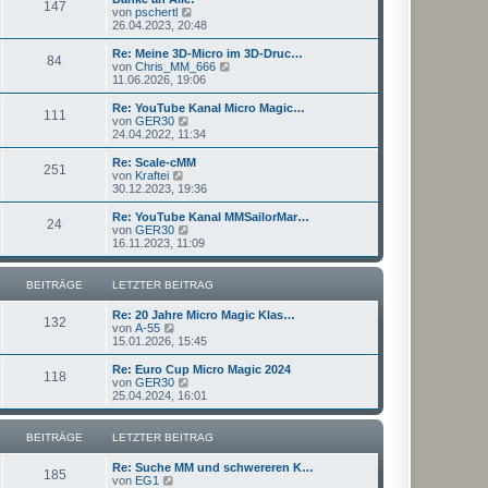
r
147
B
s
N
von
pschertl
a
e
t
e
26.04.2023, 20:48
g
i
e
u
t
r
e
Re: Meine 3D-Micro im 3D-Druc…
r
84
B
s
N
von
Chris_MM_666
a
e
t
e
11.06.2026, 19:06
g
i
e
u
t
r
e
Re: YouTube Kanal Micro Magic…
r
111
B
s
N
von
GER30
a
e
t
e
24.04.2022, 11:34
g
i
e
u
t
r
e
Re: Scale-cMM
r
251
B
s
N
von
Kraftei
a
e
t
e
30.12.2023, 19:36
g
i
e
u
t
r
e
Re: YouTube Kanal MMSailorMar…
r
24
B
s
N
von
GER30
a
e
t
e
16.11.2023, 11:09
g
i
e
u
t
r
e
r
B
s
BEITRÄGE
LETZTER BEITRAG
a
e
t
g
i
e
Re: 20 Jahre Micro Magic Klas…
t
r
132
N
von
A-55
r
B
e
15.01.2026, 15:45
a
e
u
g
i
e
Re: Euro Cup Micro Magic 2024
t
118
s
N
von
GER30
r
t
e
25.04.2024, 16:01
a
e
u
g
r
e
B
s
BEITRÄGE
LETZTER BEITRAG
e
t
i
e
Re: Suche MM und schwereren K…
t
r
185
N
von
EG1
r
B