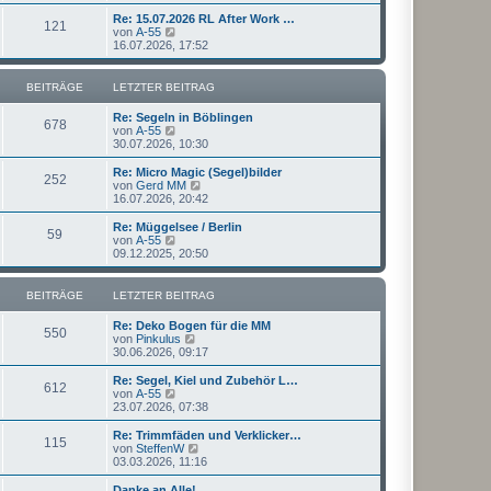
u
t
r
e
Re: 15.07.2026 RL After Work …
r
121
B
s
N
von
A-55
a
e
t
e
16.07.2026, 17:52
g
i
e
u
t
r
e
r
B
s
BEITRÄGE
LETZTER BEITRAG
a
e
t
g
i
e
Re: Segeln in Böblingen
t
r
678
N
von
A-55
r
B
e
30.07.2026, 10:30
a
e
u
g
i
e
Re: Micro Magic (Segel)bilder
t
252
s
N
von
Gerd MM
r
t
e
16.07.2026, 20:42
a
e
u
g
r
e
Re: Müggelsee / Berlin
59
B
s
N
von
A-55
e
t
e
09.12.2025, 20:50
i
e
u
t
r
e
r
B
s
BEITRÄGE
LETZTER BEITRAG
a
e
t
g
i
e
Re: Deko Bogen für die MM
t
r
550
N
von
Pinkulus
r
B
e
30.06.2026, 09:17
a
e
u
g
i
e
Re: Segel, Kiel und Zubehör L…
t
612
s
N
von
A-55
r
t
e
23.07.2026, 07:38
a
e
u
g
r
e
Re: Trimmfäden und Verklicker…
115
B
s
N
von
SteffenW
e
t
e
03.03.2026, 11:16
i
e
u
t
r
e
Danke an Alle!