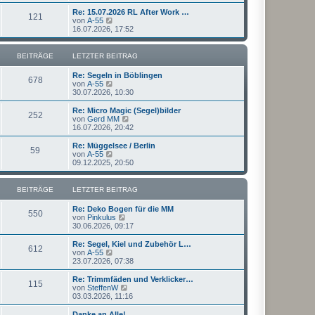
u
t
r
e
Re: 15.07.2026 RL After Work …
r
121
B
s
N
von
A-55
a
e
t
e
16.07.2026, 17:52
g
i
e
u
t
r
e
r
B
s
BEITRÄGE
LETZTER BEITRAG
a
e
t
g
i
e
Re: Segeln in Böblingen
t
r
678
N
von
A-55
r
B
e
30.07.2026, 10:30
a
e
u
g
i
e
Re: Micro Magic (Segel)bilder
t
252
s
N
von
Gerd MM
r
t
e
16.07.2026, 20:42
a
e
u
g
r
e
Re: Müggelsee / Berlin
59
B
s
N
von
A-55
e
t
e
09.12.2025, 20:50
i
e
u
t
r
e
r
B
s
BEITRÄGE
LETZTER BEITRAG
a
e
t
g
i
e
Re: Deko Bogen für die MM
t
r
550
N
von
Pinkulus
r
B
e
30.06.2026, 09:17
a
e
u
g
i
e
Re: Segel, Kiel und Zubehör L…
t
612
s
N
von
A-55
r
t
e
23.07.2026, 07:38
a
e
u
g
r
e
Re: Trimmfäden und Verklicker…
115
B
s
N
von
SteffenW
e
t
e
03.03.2026, 11:16
i
e
u
t
r
e
Danke an Alle!