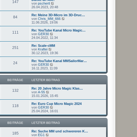
r
147
B
s
N
von
pschertl
a
e
t
e
26.04.2023, 20:48
g
i
e
u
t
r
e
Re: Meine 3D-Micro im 3D-Druc…
r
84
B
s
N
von
Chris_MM_666
a
e
t
e
11.06.2026, 19:06
g
i
e
u
t
r
e
Re: YouTube Kanal Micro Magic…
r
111
B
s
N
von
GER30
a
e
t
e
24.04.2022, 11:34
g
i
e
u
t
r
e
Re: Scale-cMM
r
251
B
s
N
von
Kraftei
a
e
t
e
30.12.2023, 19:36
g
i
e
u
t
r
e
Re: YouTube Kanal MMSailorMar…
r
24
B
s
N
von
GER30
a
e
t
e
16.11.2023, 11:09
g
i
e
u
t
r
e
r
B
s
BEITRÄGE
LETZTER BEITRAG
a
e
t
g
i
e
Re: 20 Jahre Micro Magic Klas…
t
r
132
N
von
A-55
r
B
e
15.01.2026, 15:45
a
e
u
g
i
e
Re: Euro Cup Micro Magic 2024
t
118
s
N
von
GER30
r
t
e
25.04.2024, 16:01
a
e
u
g
r
e
B
s
BEITRÄGE
LETZTER BEITRAG
e
t
i
e
Re: Suche MM und schwereren K…
t
r
185
N
von
EG1
r
B