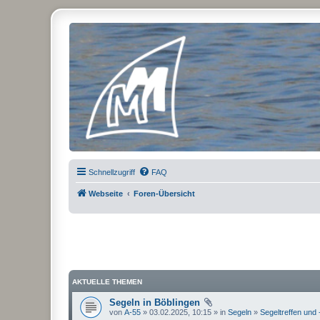
Micro Magic Forum Deutschland
Schnellzugriff
FAQ
Webseite
Foren-Übersicht
AKTUELLE THEMEN
Segeln in Böblingen
von
A-55
» 03.02.2025, 10:15 » in
Segeln
»
Segeltreffen und 