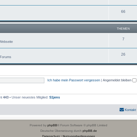
66
THEMEN
7
Webseite
26
 Forums
Ich habe mein Passwort vergessen
|
Angemeldet bleiben
mt
443
• Unser neuestes Mitglied:
S1jens
Kontakt
Powered by
phpBB
® Forum Software © phpBB Limited
Deutsche Übersetzung durch
phpBB.de
Datenschutz
|
Nutzungsbedingungen