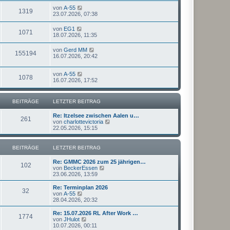
von
A-55
1319
23.07.2026, 07:38
von
EG1
1071
18.07.2026, 11:35
von
Gerd MM
155194
16.07.2026, 20:42
von
A-55
1078
16.07.2026, 17:52
BEITRÄGE
LETZTER BEITRAG
Re: Itzelsee zwischen Aalen u…
261
N
von
charlottevictoria
e
22.05.2026, 15:15
u
e
s
BEITRÄGE
LETZTER BEITRAG
t
e
Re: GMMC 2026 zum 25 jährigen…
r
102
N
von
BeckerEssen
B
e
23.06.2026, 13:59
e
u
i
e
Re: Terminplan 2026
t
32
s
N
von
A-55
r
t
e
28.04.2026, 20:32
a
e
u
g
r
e
Re: 15.07.2026 RL After Work …
1774
B
s
N
von
JHulot
e
t
e
10.07.2026, 00:11
i
e