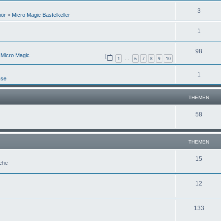
3
hör
»
Micro Magic Bastelkeller
1
98
 Micro Magic
1
6
7
8
9
10
…
1
sse
THEMEN
58
THEMEN
15
uche
12
133