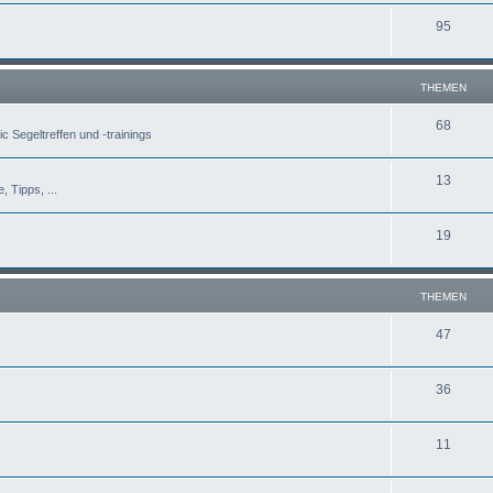
95
THEMEN
68
c Segeltreffen und -trainings
13
, Tipps, ...
19
THEMEN
47
36
11