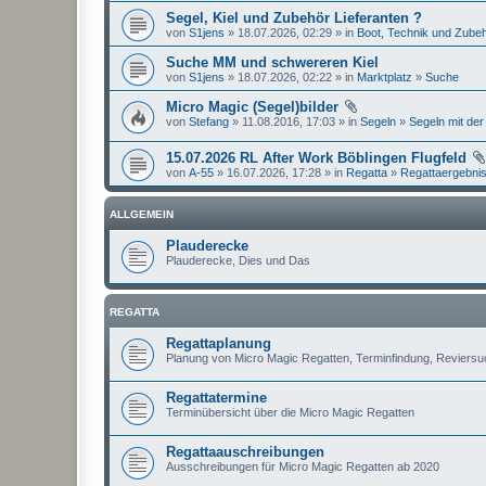
Segel, Kiel und Zubehör Lieferanten ?
von
S1jens
» 18.07.2026, 02:29 » in
Boot, Technik und Zube
Suche MM und schwereren Kiel
von
S1jens
» 18.07.2026, 02:22 » in
Marktplatz
»
Suche
Micro Magic (Segel)bilder
von
Stefang
» 11.08.2016, 17:03 » in
Segeln
»
Segeln mit der
15.07.2026 RL After Work Böblingen Flugfeld
von
A-55
» 16.07.2026, 17:28 » in
Regatta
»
Regattaergebni
ALLGEMEIN
Plauderecke
Plauderecke, Dies und Das
REGATTA
Regattaplanung
Planung von Micro Magic Regatten, Terminfindung, Reviers
Regattatermine
Terminübersicht über die Micro Magic Regatten
Regattaauschreibungen
Ausschreibungen für Micro Magic Regatten ab 2020