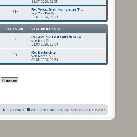
e
18.07.2026, 11:35
a
e
u
g
i
e
Re: Verkaufe ein komplettes T…
t
213
s
N
von
Yogi Bär
r
t
e
24.04.2026, 21:44
a
e
u
g
r
e
B
s
BEITRÄGE
LETZTER BEITRAG
e
t
i
e
Re: Aktuelle Posts aus dem Fo…
t
r
18
N
von
bora
r
B
e
31.03.2026, 17:33
a
e
u
g
i
e
Re: Nachrichten
t
79
s
N
von
Marco
r
t
e
09.05.2023, 21:59
a
e
u
g
r
e
B
s
e
t
i
e
t
r
r
B
a
e
g
i
t
r
a
g
Impressum
Alle Cookies löschen
Alle Zeiten sind
UTC+02:00