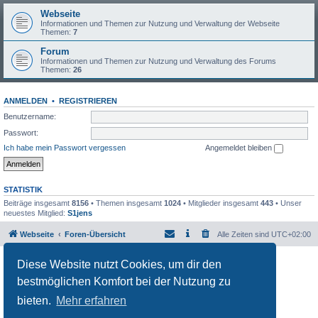
Webseite
Informationen und Themen zur Nutzung und Verwaltung der Webseite
Themen:
7
Forum
Informationen und Themen zur Nutzung und Verwaltung des Forums
Themen:
26
ANMELDEN
•
REGISTRIEREN
Benutzername:
Passwort:
Ich habe mein Passwort vergessen
Angemeldet bleiben
STATISTIK
Beiträge insgesamt
8156
• Themen insgesamt
1024
• Mitglieder insgesamt
443
• Unser
neuestes Mitglied:
S1jens
Webseite
Foren-Übersicht
Alle Zeiten sind
UTC+02:00
Powered by
phpBB
® Forum Software © phpBB Limited
Diese Website nutzt Cookies, um dir den
Deutsche Übersetzung durch
phpBB.de
bestmöglichen Komfort bei der Nutzung zu
Datenschutz
|
Nutzungsbedingungen
bieten.
Mehr erfahren