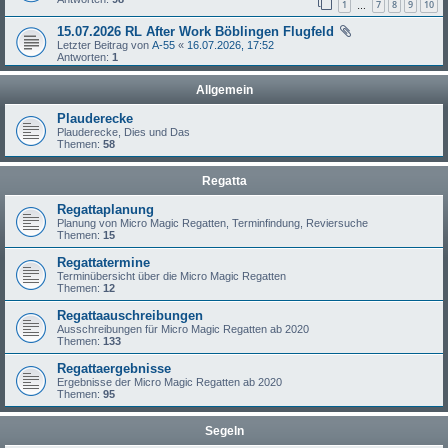
1
7
8
9
10
…
15.07.2026 RL After Work Böblingen Flugfeld
Letzter Beitrag von
A-55
«
16.07.2026, 17:52
Antworten:
1
Allgemein
Plauderecke
Plauderecke, Dies und Das
Themen:
58
Regatta
Regattaplanung
Planung von Micro Magic Regatten, Terminfindung, Reviersuche
Themen:
15
Regattatermine
Terminübersicht über die Micro Magic Regatten
Themen:
12
Regattaauschreibungen
Ausschreibungen für Micro Magic Regatten ab 2020
Themen:
133
Regattaergebnisse
Ergebnisse der Micro Magic Regatten ab 2020
Themen:
95
Segeln