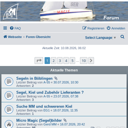
Micro Magic Forum
Deutschland
FAQ
Registrieren
Anmelden
S
Webseite
Foren-Übersicht
Select Language
▼
u
Aktuelle Zeit: 10.08.2026, 06:02
c
h
Seite
1
von
10
1
2
3
4
5
10
Nächste
…
e
Aktuelle Themen
Segeln in Böblingen
Letzter Beitrag von
A-55
«
30.07.2026, 10:30
Antworten:
2
Segel, Kiel und Zubehör Lieferanten ?
Letzter Beitrag von
A-55
«
23.07.2026, 07:38
Antworten:
3
Suche MM und schwereren Kiel
Letzter Beitrag von
EG1
«
18.07.2026, 11:35
Antworten:
1
Micro Magic (Segel)bilder
Letzter Beitrag von
Gerd MM
«
16.07.2026, 20:42
Antworten:
98