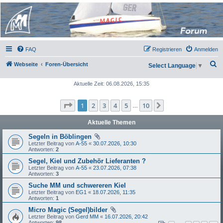
Micro Magic Forum
Deutschland
FAQ
Registrieren
Anmelden
S
Webseite
Foren-Übersicht
Select Language
▼
u
Aktuelle Zeit: 06.08.2026, 15:35
c
h
Seite
1
von
10
1
2
3
4
5
10
Nächste
…
e
Aktuelle Themen
Segeln in Böblingen
Letzter Beitrag von
A-55
«
30.07.2026, 10:30
Antworten:
2
Segel, Kiel und Zubehör Lieferanten ?
Letzter Beitrag von
A-55
«
23.07.2026, 07:38
Antworten:
3
Suche MM und schwereren Kiel
Letzter Beitrag von
EG1
«
18.07.2026, 11:35
Antworten:
1
Micro Magic (Segel)bilder
Letzter Beitrag von
Gerd MM
«
16.07.2026, 20:42
Antworten:
98