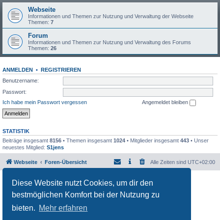
Webseite
Informationen und Themen zur Nutzung und Verwaltung der Webseite
Themen:
7
Forum
Informationen und Themen zur Nutzung und Verwaltung des Forums
Themen:
26
ANMELDEN
•
REGISTRIEREN
Benutzername:
Passwort:
Ich habe mein Passwort vergessen
Angemeldet bleiben
STATISTIK
Beiträge insgesamt
8156
• Themen insgesamt
1024
• Mitglieder insgesamt
443
• Unser
neuestes Mitglied:
S1jens
Webseite
Foren-Übersicht
Alle Zeiten sind
UTC+02:00
Powered by
phpBB
® Forum Software © phpBB Limited
Diese Website nutzt Cookies, um dir den
Deutsche Übersetzung durch
phpBB.de
bestmöglichen Komfort bei der Nutzung zu
Datenschutz
|
Nutzungsbedingungen
bieten.
Mehr erfahren