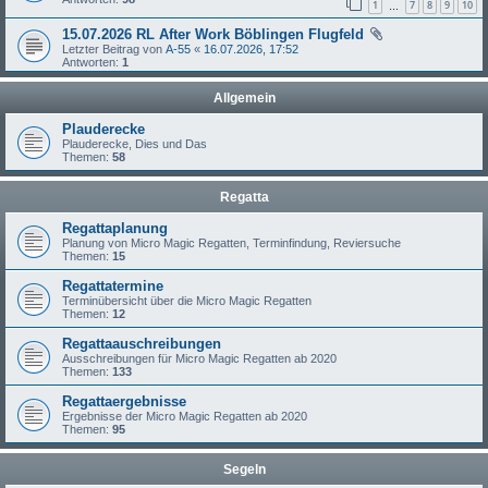
1
7
8
9
10
…
15.07.2026 RL After Work Böblingen Flugfeld
Letzter Beitrag von
A-55
«
16.07.2026, 17:52
Antworten:
1
Allgemein
Plauderecke
Plauderecke, Dies und Das
Themen:
58
Regatta
Regattaplanung
Planung von Micro Magic Regatten, Terminfindung, Reviersuche
Themen:
15
Regattatermine
Terminübersicht über die Micro Magic Regatten
Themen:
12
Regattaauschreibungen
Ausschreibungen für Micro Magic Regatten ab 2020
Themen:
133
Regattaergebnisse
Ergebnisse der Micro Magic Regatten ab 2020
Themen:
95
Segeln