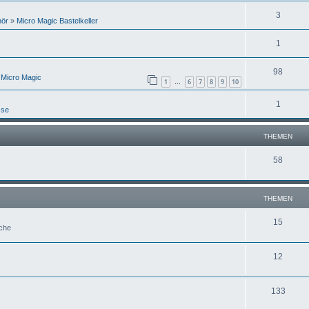
3
hör
»
Micro Magic Bastelkeller
1
98
 Micro Magic
1
6
7
8
9
10
…
1
sse
THEMEN
58
THEMEN
15
uche
12
133