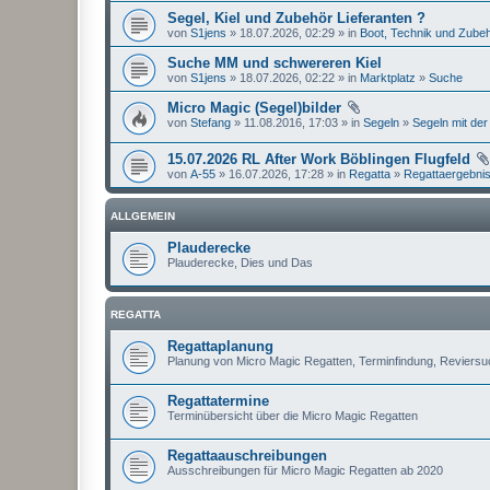
Segel, Kiel und Zubehör Lieferanten ?
von
S1jens
» 18.07.2026, 02:29 » in
Boot, Technik und Zube
Suche MM und schwereren Kiel
von
S1jens
» 18.07.2026, 02:22 » in
Marktplatz
»
Suche
Micro Magic (Segel)bilder
von
Stefang
» 11.08.2016, 17:03 » in
Segeln
»
Segeln mit der
15.07.2026 RL After Work Böblingen Flugfeld
von
A-55
» 16.07.2026, 17:28 » in
Regatta
»
Regattaergebni
ALLGEMEIN
Plauderecke
Plauderecke, Dies und Das
REGATTA
Regattaplanung
Planung von Micro Magic Regatten, Terminfindung, Reviers
Regattatermine
Terminübersicht über die Micro Magic Regatten
Regattaauschreibungen
Ausschreibungen für Micro Magic Regatten ab 2020