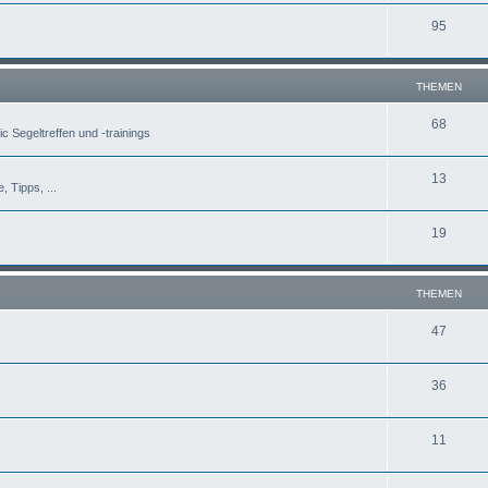
95
THEMEN
68
c Segeltreffen und -trainings
13
, Tipps, ...
19
THEMEN
47
36
11