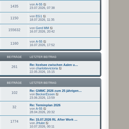
von
A-55
1435
23.07.2026, 07:38
von
EG1
1150
18.07.2026, 11:35
von
Gerd MM
155632
16.07.2026, 20:42
von
A-55
1160
16.07.2026, 17:52
BEITRÄGE
LETZTER BEITRAG
Re: Itzelsee zwischen Aalen u…
261
N
von
charlottevictoria
e
22.05.2026, 15:15
u
e
s
BEITRÄGE
LETZTER BEITRAG
t
e
Re: GMMC 2026 zum 25 jährigen…
r
102
N
von
BeckerEssen
B
e
23.06.2026, 13:59
e
u
i
e
Re: Terminplan 2026
t
32
s
N
von
A-55
r
t
e
28.04.2026, 20:32
a
e
u
g
r
e
Re: 15.07.2026 RL After Work …
1774
B
s
N
von
JHulot
e
t
e
10.07.2026, 00:11
i
e