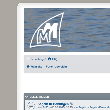
Micro Magic Forum Deutschland
Schnellzugriff
FAQ
Webseite
Foren-Übersicht
AKTUELLE THEMEN
Segeln in Böblingen
von
A-55
» 03.02.2025, 10:15 » in
Segeln
»
Segeltreffen und 