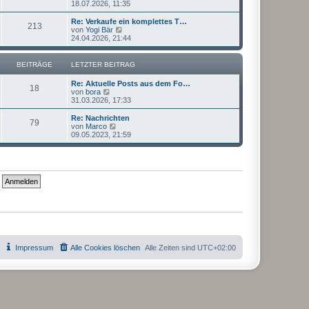
e
18.07.2026, 11:35
a
e
u
g
i
e
Re: Verkaufe ein komplettes T…
t
213
s
N
von
Yogi Bär
r
t
e
24.04.2026, 21:44
a
e
u
g
r
e
B
s
BEITRÄGE
LETZTER BEITRAG
e
t
i
e
Re: Aktuelle Posts aus dem Fo…
t
r
18
N
von
bora
r
B
e
31.03.2026, 17:33
a
e
u
g
i
e
Re: Nachrichten
t
79
s
N
von
Marco
r
t
e
09.05.2023, 21:59
a
e
u
g
r
e
B
s
e
t
i
e
t
r
r
B
a
e
g
i
t
r
a
g
Impressum
Alle Cookies löschen
Alle Zeiten sind
UTC+02:00