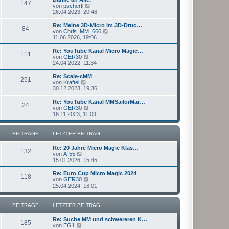
r
147
B
s
N
von
pschertl
a
e
t
e
26.04.2023, 20:48
g
i
e
u
t
r
e
Re: Meine 3D-Micro im 3D-Druc…
r
84
B
s
N
von
Chris_MM_666
a
e
t
e
11.06.2026, 19:06
g
i
e
u
t
r
e
Re: YouTube Kanal Micro Magic…
r
111
B
s
N
von
GER30
a
e
t
e
24.04.2022, 11:34
g
i
e
u
t
r
e
Re: Scale-cMM
r
251
B
s
N
von
Kraftei
a
e
t
e
30.12.2023, 19:36
g
i
e
u
t
r
e
Re: YouTube Kanal MMSailorMar…
r
24
B
s
N
von
GER30
a
e
t
e
16.11.2023, 11:09
g
i
e
u
t
r
e
r
B
s
BEITRÄGE
LETZTER BEITRAG
a
e
t
g
i
e
Re: 20 Jahre Micro Magic Klas…
t
r
132
N
von
A-55
r
B
e
15.01.2026, 15:45
a
e
u
g
i
e
Re: Euro Cup Micro Magic 2024
t
118
s
N
von
GER30
r
t
e
25.04.2024, 16:01
a
e
u
g
r
e
B
s
BEITRÄGE
LETZTER BEITRAG
e
t
i
e
Re: Suche MM und schwereren K…
t
r
185
N
von
EG1
r
B