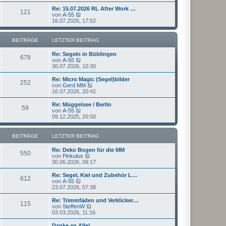
u
t
r
e
Re: 15.07.2026 RL After Work …
r
121
B
s
N
von
A-55
a
e
t
e
16.07.2026, 17:52
g
i
e
u
t
r
e
r
B
s
BEITRÄGE
LETZTER BEITRAG
a
e
t
g
i
e
Re: Segeln in Böblingen
t
r
678
N
von
A-55
r
B
e
30.07.2026, 10:30
a
e
u
g
i
e
Re: Micro Magic (Segel)bilder
t
252
s
N
von
Gerd MM
r
t
e
16.07.2026, 20:42
a
e
u
g
r
e
Re: Müggelsee / Berlin
59
B
s
N
von
A-55
e
t
e
09.12.2025, 20:50
i
e
u
t
r
e
r
B
s
BEITRÄGE
LETZTER BEITRAG
a
e
t
g
i
e
Re: Deko Bogen für die MM
t
r
550
N
von
Pinkulus
r
B
e
30.06.2026, 09:17
a
e
u
g
i
e
Re: Segel, Kiel und Zubehör L…
t
612
s
N
von
A-55
r
t
e
23.07.2026, 07:38
a
e
u
g
r
e
Re: Trimmfäden und Verklicker…
115
B
s
N
von
SteffenW
e
t
e
03.03.2026, 11:16
i
e
u
t
r
e
Danke an Alle!