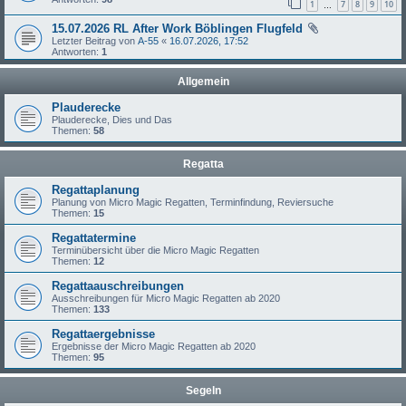
1
7
8
9
10
…
15.07.2026 RL After Work Böblingen Flugfeld
Letzter Beitrag von
A-55
«
16.07.2026, 17:52
Antworten:
1
Allgemein
Plauderecke
Plauderecke, Dies und Das
Themen:
58
Regatta
Regattaplanung
Planung von Micro Magic Regatten, Terminfindung, Reviersuche
Themen:
15
Regattatermine
Terminübersicht über die Micro Magic Regatten
Themen:
12
Regattaauschreibungen
Ausschreibungen für Micro Magic Regatten ab 2020
Themen:
133
Regattaergebnisse
Ergebnisse der Micro Magic Regatten ab 2020
Themen:
95
Segeln