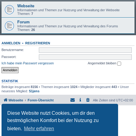
Webseite
Informationen und Themen zur Nutzung und Verwaltung der Webseite
Themen:
7
Forum
Informationen und Themen zur Nutzung und Verwaltung des Forums
Themen:
26
ANMELDEN
•
REGISTRIEREN
Benutzername:
Passwort:
Ich habe mein Passwort vergessen
Angemeldet bleiben
STATISTIK
Beiträge insgesamt
8156
• Themen insgesamt
1024
• Mitglieder insgesamt
443
• Unser
neuestes Mitglied:
S1jens
Webseite
Foren-Übersicht
Alle Zeiten sind
UTC+02:00
Powered by
phpBB
® Forum Software © phpBB Limited
Diese Website nutzt Cookies, um dir den
Deutsche Übersetzung durch
phpBB.de
bestmöglichen Komfort bei der Nutzung zu
Datenschutz
|
Nutzungsbedingungen
bieten.
Mehr erfahren