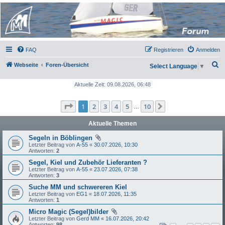
Micro Magic Forum
Deutschland
FAQ
Registrieren
Anmelden
S
Webseite
Foren-Übersicht
Select Language
▼
u
Aktuelle Zeit: 09.08.2026, 06:48
c
h
Seite
1
von
10
1
2
3
4
5
10
Nächste
…
e
Aktuelle Themen
Segeln in Böblingen
Letzter Beitrag von
A-55
«
30.07.2026, 10:30
Antworten:
2
Segel, Kiel und Zubehör Lieferanten ?
Letzter Beitrag von
A-55
«
23.07.2026, 07:38
Antworten:
3
Suche MM und schwereren Kiel
Letzter Beitrag von
EG1
«
18.07.2026, 11:35
Antworten:
1
Micro Magic (Segel)bilder
Letzter Beitrag von
Gerd MM
«
16.07.2026, 20:42
Antworten:
98