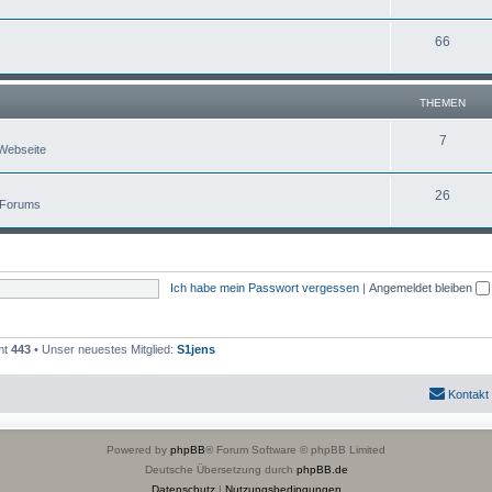
66
THEMEN
7
Webseite
26
 Forums
Ich habe mein Passwort vergessen
|
Angemeldet bleiben
mt
443
• Unser neuestes Mitglied:
S1jens
Kontakt
Powered by
phpBB
® Forum Software © phpBB Limited
Deutsche Übersetzung durch
phpBB.de
Datenschutz
|
Nutzungsbedingungen