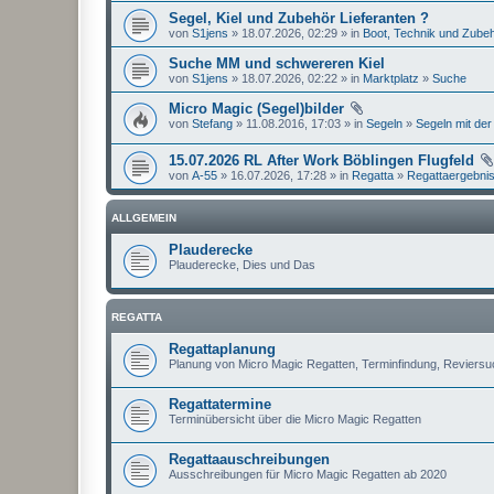
Segel, Kiel und Zubehör Lieferanten ?
von
S1jens
» 18.07.2026, 02:29 » in
Boot, Technik und Zube
Suche MM und schwereren Kiel
von
S1jens
» 18.07.2026, 02:22 » in
Marktplatz
»
Suche
Micro Magic (Segel)bilder
von
Stefang
» 11.08.2016, 17:03 » in
Segeln
»
Segeln mit der
15.07.2026 RL After Work Böblingen Flugfeld
von
A-55
» 16.07.2026, 17:28 » in
Regatta
»
Regattaergebni
ALLGEMEIN
Plauderecke
Plauderecke, Dies und Das
REGATTA
Regattaplanung
Planung von Micro Magic Regatten, Terminfindung, Reviers
Regattatermine
Terminübersicht über die Micro Magic Regatten
Regattaauschreibungen
Ausschreibungen für Micro Magic Regatten ab 2020