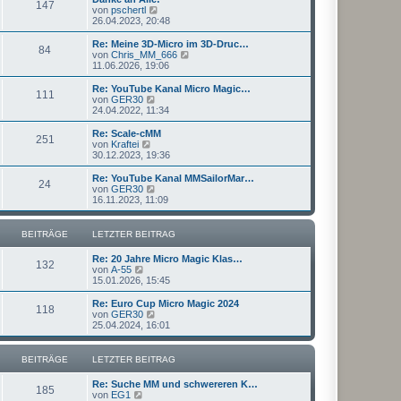
r
147
B
s
N
von
pschertl
a
e
t
e
26.04.2023, 20:48
g
i
e
u
t
r
e
Re: Meine 3D-Micro im 3D-Druc…
r
84
B
s
N
von
Chris_MM_666
a
e
t
e
11.06.2026, 19:06
g
i
e
u
t
r
e
Re: YouTube Kanal Micro Magic…
r
111
B
s
N
von
GER30
a
e
t
e
24.04.2022, 11:34
g
i
e
u
t
r
e
Re: Scale-cMM
r
251
B
s
N
von
Kraftei
a
e
t
e
30.12.2023, 19:36
g
i
e
u
t
r
e
Re: YouTube Kanal MMSailorMar…
r
24
B
s
N
von
GER30
a
e
t
e
16.11.2023, 11:09
g
i
e
u
t
r
e
r
B
s
BEITRÄGE
LETZTER BEITRAG
a
e
t
g
i
e
Re: 20 Jahre Micro Magic Klas…
t
r
132
N
von
A-55
r
B
e
15.01.2026, 15:45
a
e
u
g
i
e
Re: Euro Cup Micro Magic 2024
t
118
s
N
von
GER30
r
t
e
25.04.2024, 16:01
a
e
u
g
r
e
B
s
BEITRÄGE
LETZTER BEITRAG
e
t
i
e
Re: Suche MM und schwereren K…
t
r
185
N
von
EG1
r
B