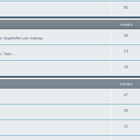
95
THEMEN
68
c Segeltreffen und -trainings
13
, Tipps, ...
19
THEMEN
47
36
11