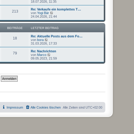
e
18.07.2026, 11:35
a
e
u
g
i
e
Re: Verkaufe ein komplettes T…
t
213
s
N
von
Yogi Bär
r
t
e
24.04.2026, 21:44
a
e
u
g
r
e
B
s
BEITRÄGE
LETZTER BEITRAG
e
t
i
e
Re: Aktuelle Posts aus dem Fo…
t
r
18
N
von
bora
r
B
e
31.03.2026, 17:33
a
e
u
g
i
e
Re: Nachrichten
t
79
s
N
von
Marco
r
t
e
09.05.2023, 21:59
a
e
u
g
r
e
B
s
e
t
i
e
t
r
r
B
a
e
g
i
t
r
a
g
Impressum
Alle Cookies löschen
Alle Zeiten sind
UTC+02:00