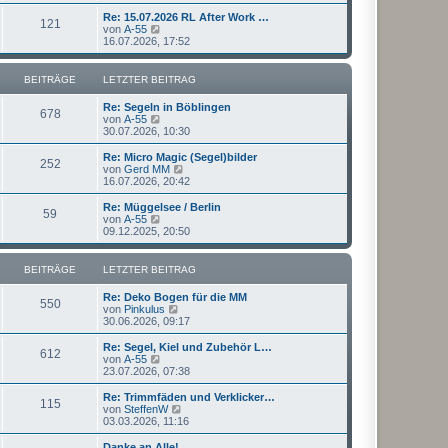
u
t
r
e
Re: 15.07.2026 RL After Work …
r
121
B
s
N
von
A-55
a
e
t
e
16.07.2026, 17:52
g
i
e
u
t
r
e
r
B
s
BEITRÄGE
LETZTER BEITRAG
a
e
t
g
i
e
Re: Segeln in Böblingen
t
r
678
N
von
A-55
r
B
e
30.07.2026, 10:30
a
e
u
g
i
e
Re: Micro Magic (Segel)bilder
t
252
s
N
von
Gerd MM
r
t
e
16.07.2026, 20:42
a
e
u
g
r
e
Re: Müggelsee / Berlin
59
B
s
N
von
A-55
e
t
e
09.12.2025, 20:50
i
e
u
t
r
e
r
B
s
BEITRÄGE
LETZTER BEITRAG
a
e
t
g
i
e
Re: Deko Bogen für die MM
t
r
550
N
von
Pinkulus
r
B
e
30.06.2026, 09:17
a
e
u
g
i
e
Re: Segel, Kiel und Zubehör L…
t
612
s
N
von
A-55
r
t
e
23.07.2026, 07:38
a
e
u
g
r
e
Re: Trimmfäden und Verklicker…
115
B
s
N
von
SteffenW
e
t
e
03.03.2026, 11:16
i
e
u
t
r
e
Danke an Alle!