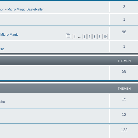
3
hör
»
Micro Magic Bastelkeller
1
98
 Micro Magic
1
6
7
8
9
10
…
1
sse
THEMEN
58
THEMEN
15
uche
12
133