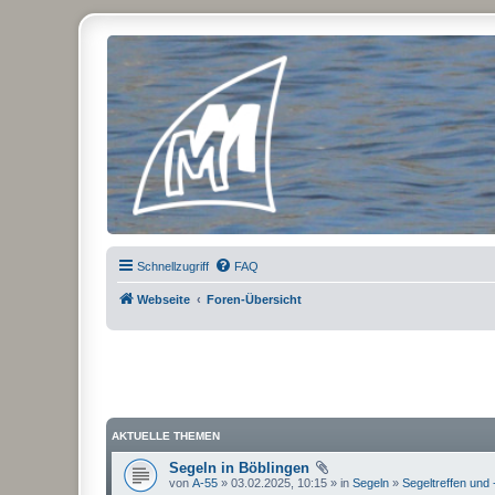
Micro Magic Forum Deutschland
Schnellzugriff
FAQ
Webseite
Foren-Übersicht
AKTUELLE THEMEN
Segeln in Böblingen
von
A-55
» 03.02.2025, 10:15 » in
Segeln
»
Segeltreffen und 