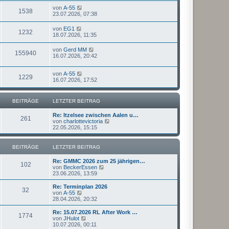
von
A-55
1538
23.07.2026, 07:38
von
EG1
1232
18.07.2026, 11:35
von
Gerd MM
155940
16.07.2026, 20:42
von
A-55
1229
16.07.2026, 17:52
BEITRÄGE
LETZTER BEITRAG
Re: Itzelsee zwischen Aalen u…
261
N
von
charlottevictoria
e
22.05.2026, 15:15
u
e
s
BEITRÄGE
LETZTER BEITRAG
t
e
Re: GMMC 2026 zum 25 jährigen…
r
102
N
von
BeckerEssen
B
e
23.06.2026, 13:59
e
u
i
e
Re: Terminplan 2026
t
32
s
N
von
A-55
r
t
e
28.04.2026, 20:32
a
e
u
g
r
e
Re: 15.07.2026 RL After Work …
1774
B
s
N
von
JHulot
e
t
e
10.07.2026, 00:11
i
e