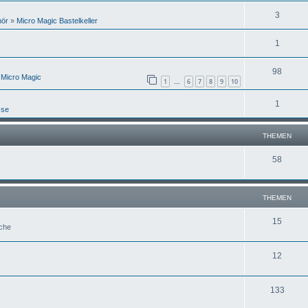
3
hör
»
Micro Magic Bastelkeller
1
98
 Micro Magic
1
6
7
8
9
10
…
1
sse
THEMEN
58
THEMEN
15
uche
12
133