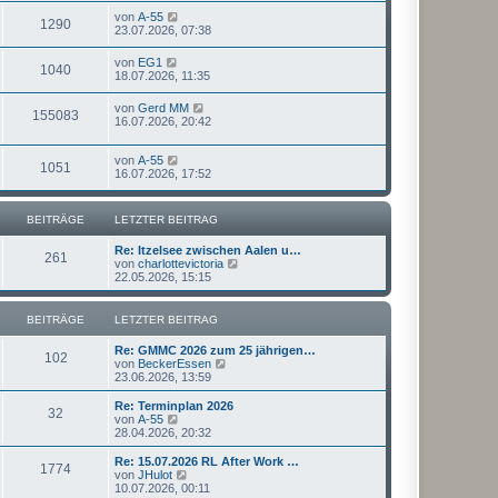
von
A-55
1290
23.07.2026, 07:38
von
EG1
1040
18.07.2026, 11:35
von
Gerd MM
155083
16.07.2026, 20:42
von
A-55
1051
16.07.2026, 17:52
BEITRÄGE
LETZTER BEITRAG
Re: Itzelsee zwischen Aalen u…
261
N
von
charlottevictoria
e
22.05.2026, 15:15
u
e
s
BEITRÄGE
LETZTER BEITRAG
t
e
Re: GMMC 2026 zum 25 jährigen…
r
102
N
von
BeckerEssen
B
e
23.06.2026, 13:59
e
u
i
e
Re: Terminplan 2026
t
32
s
N
von
A-55
r
t
e
28.04.2026, 20:32
a
e
u
g
r
e
Re: 15.07.2026 RL After Work …
1774
B
s
N
von
JHulot
e
t
e
10.07.2026, 00:11
i
e