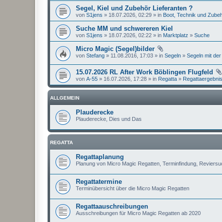
Segel, Kiel und Zubehör Lieferanten ?
von
S1jens
» 18.07.2026, 02:29 » in
Boot, Technik und Zube
Suche MM und schwereren Kiel
von
S1jens
» 18.07.2026, 02:22 » in
Marktplatz
»
Suche
Micro Magic (Segel)bilder
von
Stefang
» 11.08.2016, 17:03 » in
Segeln
»
Segeln mit der
15.07.2026 RL After Work Böblingen Flugfeld
von
A-55
» 16.07.2026, 17:28 » in
Regatta
»
Regattaergebni
ALLGEMEIN
Plauderecke
Plauderecke, Dies und Das
REGATTA
Regattaplanung
Planung von Micro Magic Regatten, Terminfindung, Reviers
Regattatermine
Terminübersicht über die Micro Magic Regatten
Regattaauschreibungen
Ausschreibungen für Micro Magic Regatten ab 2020