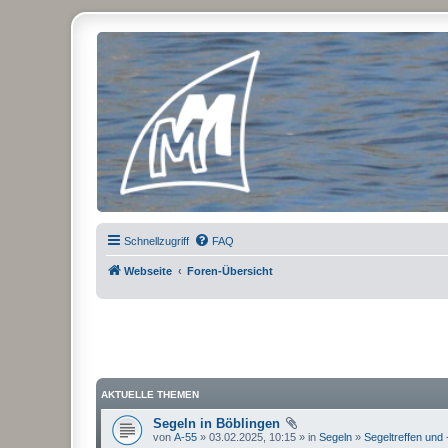
Micro Magic Forum Deutschland
Schnellzugriff
FAQ
Webseite
Foren-Übersicht
AKTUELLE THEMEN
Segeln in Böblingen
von
A-55
» 03.02.2025, 10:15 » in
Segeln
»
Segeltreffen und 