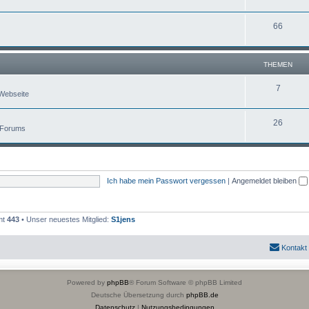
66
THEMEN
7
Webseite
26
 Forums
Ich habe mein Passwort vergessen
|
Angemeldet bleiben
mt
443
• Unser neuestes Mitglied:
S1jens
Kontakt
Powered by
phpBB
® Forum Software © phpBB Limited
Deutsche Übersetzung durch
phpBB.de
Datenschutz
|
Nutzungsbedingungen