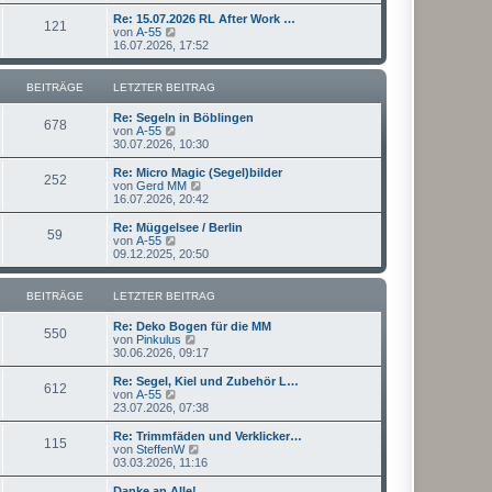
u
t
r
e
Re: 15.07.2026 RL After Work …
r
121
B
s
N
von
A-55
a
e
t
e
16.07.2026, 17:52
g
i
e
u
t
r
e
r
B
s
BEITRÄGE
LETZTER BEITRAG
a
e
t
g
i
e
Re: Segeln in Böblingen
t
r
678
N
von
A-55
r
B
e
30.07.2026, 10:30
a
e
u
g
i
e
Re: Micro Magic (Segel)bilder
t
252
s
N
von
Gerd MM
r
t
e
16.07.2026, 20:42
a
e
u
g
r
e
Re: Müggelsee / Berlin
59
B
s
N
von
A-55
e
t
e
09.12.2025, 20:50
i
e
u
t
r
e
r
B
s
BEITRÄGE
LETZTER BEITRAG
a
e
t
g
i
e
Re: Deko Bogen für die MM
t
r
550
N
von
Pinkulus
r
B
e
30.06.2026, 09:17
a
e
u
g
i
e
Re: Segel, Kiel und Zubehör L…
t
612
s
N
von
A-55
r
t
e
23.07.2026, 07:38
a
e
u
g
r
e
Re: Trimmfäden und Verklicker…
115
B
s
N
von
SteffenW
e
t
e
03.03.2026, 11:16
i
e
u
t
r
e
Danke an Alle!