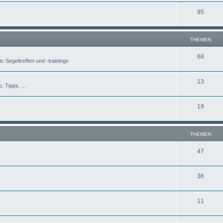
95
THEMEN
68
c Segeltreffen und -trainings
13
, Tipps, ...
19
THEMEN
47
36
11