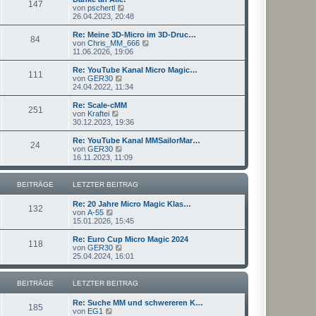
r
147
B
s
N
von
pschertl
a
e
t
e
26.04.2023, 20:48
g
i
e
u
t
r
e
Re: Meine 3D-Micro im 3D-Druc…
r
84
B
s
N
von
Chris_MM_666
a
e
t
e
11.06.2026, 19:06
g
i
e
u
t
r
e
Re: YouTube Kanal Micro Magic…
r
111
B
s
N
von
GER30
a
e
t
e
24.04.2022, 11:34
g
i
e
u
t
r
e
Re: Scale-cMM
r
251
B
s
N
von
Kraftei
a
e
t
e
30.12.2023, 19:36
g
i
e
u
t
r
e
Re: YouTube Kanal MMSailorMar…
r
24
B
s
N
von
GER30
a
e
t
e
16.11.2023, 11:09
g
i
e
u
t
r
e
r
B
s
BEITRÄGE
LETZTER BEITRAG
a
e
t
g
i
e
Re: 20 Jahre Micro Magic Klas…
t
r
132
N
von
A-55
r
B
e
15.01.2026, 15:45
a
e
u
g
i
e
Re: Euro Cup Micro Magic 2024
t
118
s
N
von
GER30
r
t
e
25.04.2024, 16:01
a
e
u
g
r
e
B
s
BEITRÄGE
LETZTER BEITRAG
e
t
i
e
Re: Suche MM und schwereren K…
t
r
185
N
von
EG1
r
B