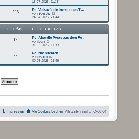
e
18.07.2026, 11:35
a
e
u
g
i
e
Re: Verkaufe ein komplettes T…
t
213
s
N
von
Yogi Bär
r
t
e
24.04.2026, 21:44
a
e
u
g
r
e
B
s
BEITRÄGE
LETZTER BEITRAG
e
t
i
e
Re: Aktuelle Posts aus dem Fo…
t
r
18
N
von
bora
r
B
e
31.03.2026, 17:33
a
e
u
g
i
e
Re: Nachrichten
t
79
s
N
von
Marco
r
t
e
09.05.2023, 21:59
a
e
u
g
r
e
B
s
e
t
i
e
t
r
r
B
a
e
g
i
t
r
a
g
Impressum
Alle Cookies löschen
Alle Zeiten sind
UTC+02:00