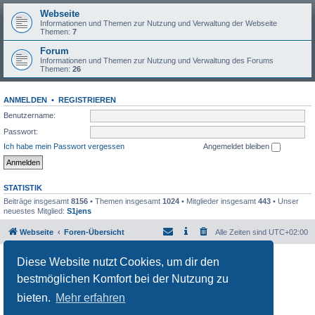
Webseite
Informationen und Themen zur Nutzung und Verwaltung der Webseite
Themen:
7
Forum
Informationen und Themen zur Nutzung und Verwaltung des Forums
Themen:
26
ANMELDEN
•
REGISTRIEREN
Benutzername:
Passwort:
Ich habe mein Passwort vergessen
Angemeldet bleiben
STATISTIK
Beiträge insgesamt
8156
• Themen insgesamt
1024
• Mitglieder insgesamt
443
• Unser
neuestes Mitglied:
S1jens
Webseite
Foren-Übersicht
Alle Zeiten sind
UTC+02:00
Powered by
phpBB
® Forum Software © phpBB Limited
Diese Website nutzt Cookies, um dir den
Deutsche Übersetzung durch
phpBB.de
bestmöglichen Komfort bei der Nutzung zu
Datenschutz
|
Nutzungsbedingungen
bieten.
Mehr erfahren