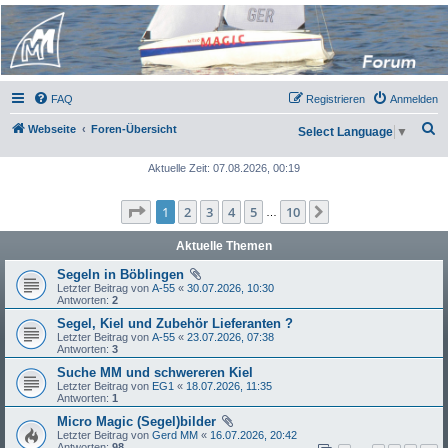
Micro Magic Forum
Deutschland
FAQ
Registrieren
Anmelden
S
Webseite
Foren-Übersicht
Select Language
▼
u
Aktuelle Zeit: 07.08.2026, 00:19
c
h
Seite
1
von
10
1
2
3
4
5
10
Nächste
…
e
Aktuelle Themen
Segeln in Böblingen
Letzter Beitrag von
A-55
«
30.07.2026, 10:30
Antworten:
2
Segel, Kiel und Zubehör Lieferanten ?
Letzter Beitrag von
A-55
«
23.07.2026, 07:38
Antworten:
3
Suche MM und schwereren Kiel
Letzter Beitrag von
EG1
«
18.07.2026, 11:35
Antworten:
1
Micro Magic (Segel)bilder
Letzter Beitrag von
Gerd MM
«
16.07.2026, 20:42
Antworten:
98