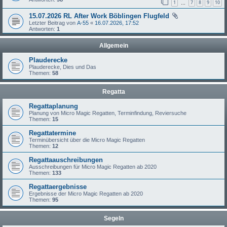
1
7
8
9
10
…
15.07.2026 RL After Work Böblingen Flugfeld
Letzter Beitrag von
A-55
«
16.07.2026, 17:52
Antworten:
1
Allgemein
Plauderecke
Plauderecke, Dies und Das
Themen:
58
Regatta
Regattaplanung
Planung von Micro Magic Regatten, Terminfindung, Reviersuche
Themen:
15
Regattatermine
Terminübersicht über die Micro Magic Regatten
Themen:
12
Regattaauschreibungen
Ausschreibungen für Micro Magic Regatten ab 2020
Themen:
133
Regattaergebnisse
Ergebnisse der Micro Magic Regatten ab 2020
Themen:
95
Segeln