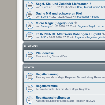
Segel, Kiel und Zubehör Lieferanten ?
von
S1jens
» 18.07.2026, 02:29 » in
Boot, Technik und Zube
Suche MM und schwereren Kiel
von
S1jens
» 18.07.2026, 02:22 » in
Marktplatz
»
Suche
Micro Magic (Segel)bilder
von
Stefang
» 11.08.2016, 17:03 » in
Segeln
»
Segeln mit der
15.07.2026 RL After Work Böblingen Flugfeld
von
A-55
» 16.07.2026, 17:28 » in
Regatta
»
Regattaergebni
ALLGEMEIN
Plauderecke
Plauderecke, Dies und Das
REGATTA
Regattaplanung
Planung von Micro Magic Regatten, Terminfindung, Reviers
Regattatermine
Terminübersicht über die Micro Magic Regatten
Regattaauschreibungen
Ausschreibungen für Micro Magic Regatten ab 2020