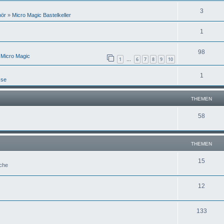
3
hör
»
Micro Magic Bastelkeller
1
98
 Micro Magic
1
6
7
8
9
10
…
1
sse
THEMEN
58
THEMEN
15
uche
12
133