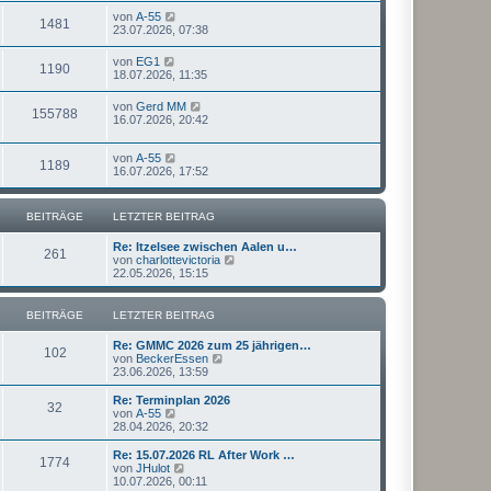
von
A-55
1481
23.07.2026, 07:38
von
EG1
1190
18.07.2026, 11:35
von
Gerd MM
155788
16.07.2026, 20:42
von
A-55
1189
16.07.2026, 17:52
BEITRÄGE
LETZTER BEITRAG
Re: Itzelsee zwischen Aalen u…
261
N
von
charlottevictoria
e
22.05.2026, 15:15
u
e
s
BEITRÄGE
LETZTER BEITRAG
t
e
Re: GMMC 2026 zum 25 jährigen…
r
102
N
von
BeckerEssen
B
e
23.06.2026, 13:59
e
u
i
e
Re: Terminplan 2026
t
32
s
N
von
A-55
r
t
e
28.04.2026, 20:32
a
e
u
g
r
e
Re: 15.07.2026 RL After Work …
1774
B
s
N
von
JHulot
e
t
e
10.07.2026, 00:11
i
e