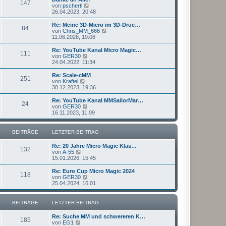
r
147
B
s
N
von
pschertl
a
e
t
e
26.04.2023, 20:48
g
i
e
u
t
r
e
Re: Meine 3D-Micro im 3D-Druc…
r
84
B
s
N
von
Chris_MM_666
a
e
t
e
11.06.2026, 19:06
g
i
e
u
t
r
e
Re: YouTube Kanal Micro Magic…
r
111
B
s
N
von
GER30
a
e
t
e
24.04.2022, 11:34
g
i
e
u
t
r
e
Re: Scale-cMM
r
251
B
s
N
von
Kraftei
a
e
t
e
30.12.2023, 19:36
g
i
e
u
t
r
e
Re: YouTube Kanal MMSailorMar…
r
24
B
s
N
von
GER30
a
e
t
e
16.11.2023, 11:09
g
i
e
u
t
r
e
r
B
s
BEITRÄGE
LETZTER BEITRAG
a
e
t
g
i
e
Re: 20 Jahre Micro Magic Klas…
t
r
132
N
von
A-55
r
B
e
15.01.2026, 15:45
a
e
u
g
i
e
Re: Euro Cup Micro Magic 2024
t
118
s
N
von
GER30
r
t
e
25.04.2024, 16:01
a
e
u
g
r
e
B
s
BEITRÄGE
LETZTER BEITRAG
e
t
i
e
Re: Suche MM und schwereren K…
t
r
185
N
von
EG1
r
B