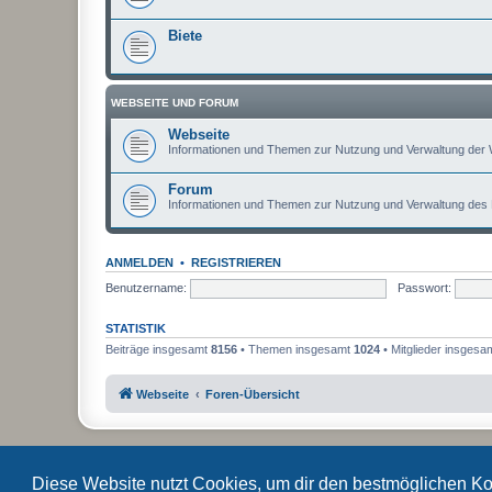
Biete
WEBSEITE UND FORUM
Webseite
Informationen und Themen zur Nutzung und Verwaltung der 
Forum
Informationen und Themen zur Nutzung und Verwaltung des
ANMELDEN
•
REGISTRIEREN
Benutzername:
Passwort:
STATISTIK
Beiträge insgesamt
8156
• Themen insgesamt
1024
• Mitglieder insgesa
Webseite
Foren-Übersicht
Diese Website nutzt Cookies, um dir den bestmöglichen Ko