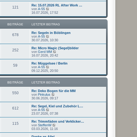
u
t
r
e
Re: 15.07.2026 RL After Work …
r
121
B
s
N
von
A-55
a
e
t
e
16.07.2026, 17:52
g
i
e
u
t
r
e
r
B
s
BEITRÄGE
LETZTER BEITRAG
a
e
t
g
i
e
Re: Segeln in Böblingen
t
r
678
N
von
A-55
r
B
e
30.07.2026, 10:30
a
e
u
g
i
e
Re: Micro Magic (Segel)bilder
t
252
s
N
von
Gerd MM
r
t
e
16.07.2026, 20:42
a
e
u
g
r
e
Re: Müggelsee / Berlin
59
B
s
N
von
A-55
e
t
e
09.12.2025, 20:50
i
e
u
t
r
e
r
B
s
BEITRÄGE
LETZTER BEITRAG
a
e
t
g
i
e
Re: Deko Bogen für die MM
t
r
550
N
von
Pinkulus
r
B
e
30.06.2026, 09:17
a
e
u
g
i
e
Re: Segel, Kiel und Zubehör L…
t
612
s
N
von
A-55
r
t
e
23.07.2026, 07:38
a
e
u
g
r
e
Re: Trimmfäden und Verklicker…
115
B
s
N
von
SteffenW
e
t
e
03.03.2026, 11:16
i
e
u
t
r
e
Danke an Alle!