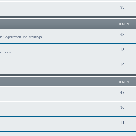
95
THEMEN
68
c Segeltreffen und -trainings
13
, Tipps, ...
19
THEMEN
47
36
11