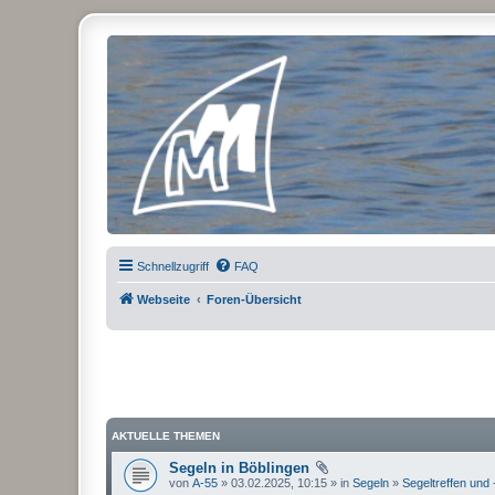
Micro Magic Forum Deutschland
Schnellzugriff
FAQ
Webseite
Foren-Übersicht
AKTUELLE THEMEN
Segeln in Böblingen
von
A-55
» 03.02.2025, 10:15 » in
Segeln
»
Segeltreffen und 