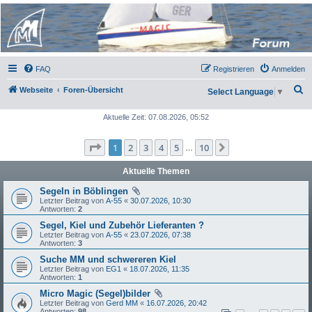
Micro Magic Forum
Deutschland
FAQ
Registrieren
Anmelden
S
Webseite
Foren-Übersicht
Select Language
▼
u
Aktuelle Zeit: 07.08.2026, 05:52
c
h
Seite
1
von
10
1
2
3
4
5
10
Nächste
…
e
Aktuelle Themen
Segeln in Böblingen
Letzter Beitrag von
A-55
«
30.07.2026, 10:30
Antworten:
2
Segel, Kiel und Zubehör Lieferanten ?
Letzter Beitrag von
A-55
«
23.07.2026, 07:38
Antworten:
3
Suche MM und schwereren Kiel
Letzter Beitrag von
EG1
«
18.07.2026, 11:35
Antworten:
1
Micro Magic (Segel)bilder
Letzter Beitrag von
Gerd MM
«
16.07.2026, 20:42
Antworten:
98