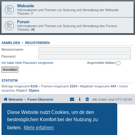
Webseite
Informationen und Themen zur Nutzung und Verwaltung der Webseite
Themen:
7
Forum
Informationen und Themen zur Nutzung und Verwaltung des Forums
Themen:
26
ANMELDEN
•
REGISTRIEREN
Benutzername:
Passwort:
Ich habe mein Passwort vergessen
Angemeldet bleiben
STATISTIK
Beiträge insgesamt
8156
• Themen insgesamt
1024
• Mitglieder insgesamt
443
• Unser
neuestes Mitglied:
S1jens
Webseite
Foren-Übersicht
Alle Zeiten sind
UTC+02:00
Powered by
phpBB
® Forum Software © phpBB Limited
Diese Website nutzt Cookies, um dir den
Deutsche Übersetzung durch
phpBB.de
bestmöglichen Komfort bei der Nutzung zu
Datenschutz
|
Nutzungsbedingungen
bieten.
Mehr erfahren