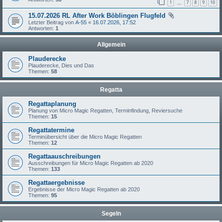
1
7
8
9
10
…
15.07.2026 RL After Work Böblingen Flugfeld
Letzter Beitrag von
A-55
«
16.07.2026, 17:52
Antworten:
1
Allgemein
Plauderecke
Plauderecke, Dies und Das
Themen:
58
Regatta
Regattaplanung
Planung von Micro Magic Regatten, Terminfindung, Reviersuche
Themen:
15
Regattatermine
Terminübersicht über die Micro Magic Regatten
Themen:
12
Regattaauschreibungen
Ausschreibungen für Micro Magic Regatten ab 2020
Themen:
133
Regattaergebnisse
Ergebnisse der Micro Magic Regatten ab 2020
Themen:
95
Segeln