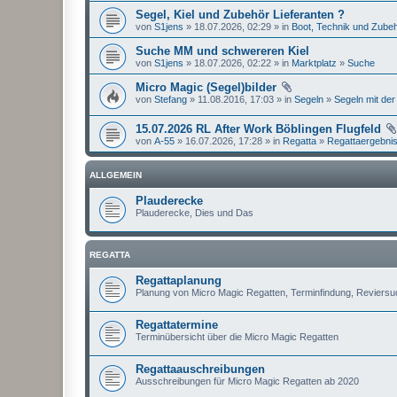
Segel, Kiel und Zubehör Lieferanten ?
von
S1jens
» 18.07.2026, 02:29 » in
Boot, Technik und Zube
Suche MM und schwereren Kiel
von
S1jens
» 18.07.2026, 02:22 » in
Marktplatz
»
Suche
Micro Magic (Segel)bilder
von
Stefang
» 11.08.2016, 17:03 » in
Segeln
»
Segeln mit der
15.07.2026 RL After Work Böblingen Flugfeld
von
A-55
» 16.07.2026, 17:28 » in
Regatta
»
Regattaergebni
ALLGEMEIN
Plauderecke
Plauderecke, Dies und Das
REGATTA
Regattaplanung
Planung von Micro Magic Regatten, Terminfindung, Reviers
Regattatermine
Terminübersicht über die Micro Magic Regatten
Regattaauschreibungen
Ausschreibungen für Micro Magic Regatten ab 2020