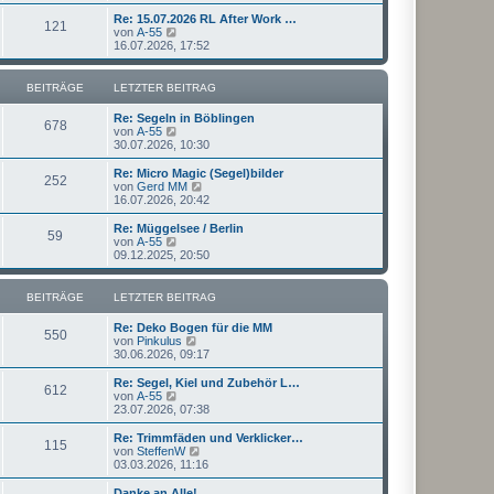
u
t
r
e
Re: 15.07.2026 RL After Work …
r
121
B
s
N
von
A-55
a
e
t
e
16.07.2026, 17:52
g
i
e
u
t
r
e
r
B
s
BEITRÄGE
LETZTER BEITRAG
a
e
t
g
i
e
Re: Segeln in Böblingen
t
r
678
N
von
A-55
r
B
e
30.07.2026, 10:30
a
e
u
g
i
e
Re: Micro Magic (Segel)bilder
t
252
s
N
von
Gerd MM
r
t
e
16.07.2026, 20:42
a
e
u
g
r
e
Re: Müggelsee / Berlin
59
B
s
N
von
A-55
e
t
e
09.12.2025, 20:50
i
e
u
t
r
e
r
B
s
BEITRÄGE
LETZTER BEITRAG
a
e
t
g
i
e
Re: Deko Bogen für die MM
t
r
550
N
von
Pinkulus
r
B
e
30.06.2026, 09:17
a
e
u
g
i
e
Re: Segel, Kiel und Zubehör L…
t
612
s
N
von
A-55
r
t
e
23.07.2026, 07:38
a
e
u
g
r
e
Re: Trimmfäden und Verklicker…
115
B
s
N
von
SteffenW
e
t
e
03.03.2026, 11:16
i
e
u
t
r
e
Danke an Alle!