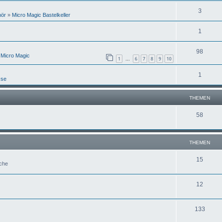
3
hör
»
Micro Magic Bastelkeller
1
98
 Micro Magic
1
6
7
8
9
10
…
1
sse
THEMEN
58
THEMEN
15
uche
12
133