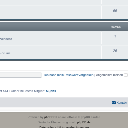
66
THEMEN
7
Webseite
26
 Forums
Ich habe mein Passwort vergessen
|
Angemeldet bleiben
mt
443
• Unser neuestes Mitglied:
S1jens
Kontakt
Powered by
phpBB
® Forum Software © phpBB Limited
Deutsche Übersetzung durch
phpBB.de
Datenschutz
|
Nutzungsbedingungen