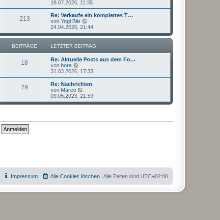
e
18.07.2026, 11:35
a
e
u
g
i
e
Re: Verkaufe ein komplettes T…
t
213
s
N
von
Yogi Bär
r
t
e
24.04.2026, 21:44
a
e
u
g
r
e
B
s
BEITRÄGE
LETZTER BEITRAG
e
t
i
e
Re: Aktuelle Posts aus dem Fo…
t
r
18
N
von
bora
r
B
e
31.03.2026, 17:33
a
e
u
g
i
e
Re: Nachrichten
t
79
s
N
von
Marco
r
t
e
09.05.2023, 21:59
a
e
u
g
r
e
B
s
e
t
i
e
t
r
r
B
a
e
g
i
t
r
a
g
Impressum
Alle Cookies löschen
Alle Zeiten sind
UTC+02:00