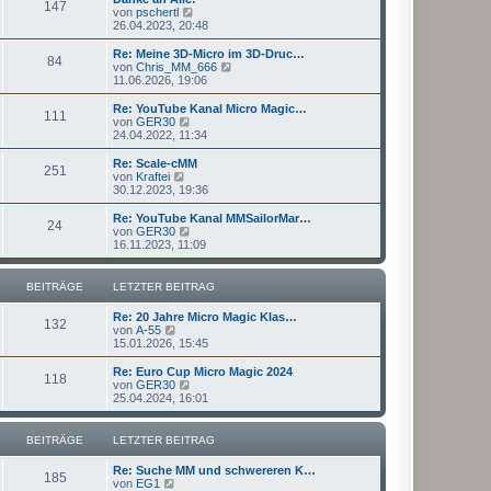
r
147
B
s
N
von
pschertl
a
e
t
e
26.04.2023, 20:48
g
i
e
u
t
r
e
Re: Meine 3D-Micro im 3D-Druc…
r
84
B
s
N
von
Chris_MM_666
a
e
t
e
11.06.2026, 19:06
g
i
e
u
t
r
e
Re: YouTube Kanal Micro Magic…
r
111
B
s
N
von
GER30
a
e
t
e
24.04.2022, 11:34
g
i
e
u
t
r
e
Re: Scale-cMM
r
251
B
s
N
von
Kraftei
a
e
t
e
30.12.2023, 19:36
g
i
e
u
t
r
e
Re: YouTube Kanal MMSailorMar…
r
24
B
s
N
von
GER30
a
e
t
e
16.11.2023, 11:09
g
i
e
u
t
r
e
r
B
s
BEITRÄGE
LETZTER BEITRAG
a
e
t
g
i
e
Re: 20 Jahre Micro Magic Klas…
t
r
132
N
von
A-55
r
B
e
15.01.2026, 15:45
a
e
u
g
i
e
Re: Euro Cup Micro Magic 2024
t
118
s
N
von
GER30
r
t
e
25.04.2024, 16:01
a
e
u
g
r
e
B
s
BEITRÄGE
LETZTER BEITRAG
e
t
i
e
Re: Suche MM und schwereren K…
t
r
185
N
von
EG1
r
B