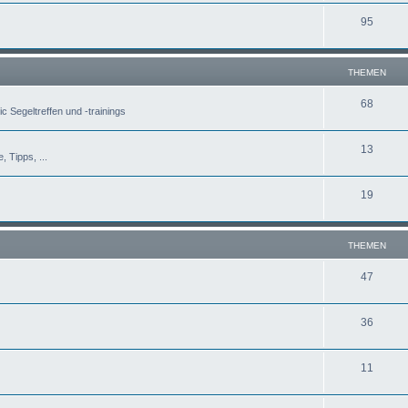
95
THEMEN
68
c Segeltreffen und -trainings
13
, Tipps, ...
19
THEMEN
47
36
11