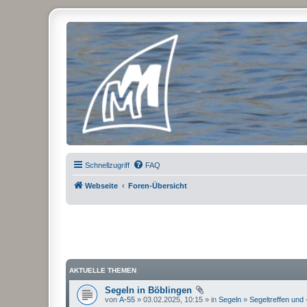
Micro Magic Forum Deutschland
Schnellzugriff
FAQ
Webseite
Foren-Übersicht
AKTUELLE THEMEN
Segeln in Böblingen
von
A-55
» 03.02.2025, 10:15 » in
Segeln
»
Segeltreffen und 