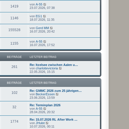
von
A-55
1419
23.07.2026, 07:38
von
EG1
1146
18.07.2026, 11:35
von
Gerd MM
155528
16.07.2026, 20:42
von
A-55
1155
16.07.2026, 17:52
BEITRÄGE
LETZTER BEITRAG
Re: Itzelsee zwischen Aalen u…
261
N
von
charlottevictoria
e
22.05.2026, 15:15
u
e
s
BEITRÄGE
LETZTER BEITRAG
t
e
Re: GMMC 2026 zum 25 jährigen…
r
102
N
von
BeckerEssen
B
e
23.06.2026, 13:59
e
u
i
e
Re: Terminplan 2026
t
32
s
N
von
A-55
r
t
e
28.04.2026, 20:32
a
e
u
g
r
e
Re: 15.07.2026 RL After Work …
1774
B
s
N
von
JHulot
e
t
e
10.07.2026, 00:11
i
e