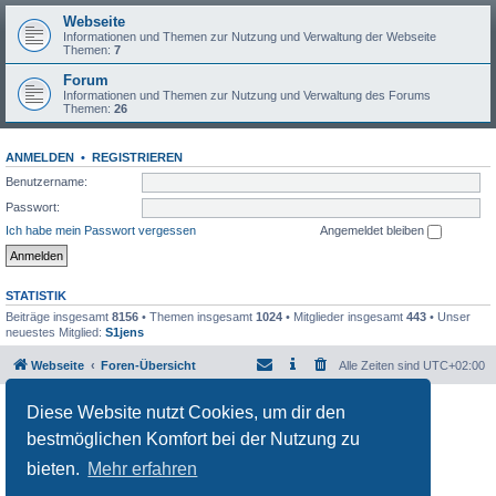
Webseite
Informationen und Themen zur Nutzung und Verwaltung der Webseite
Themen:
7
Forum
Informationen und Themen zur Nutzung und Verwaltung des Forums
Themen:
26
ANMELDEN
•
REGISTRIEREN
Benutzername:
Passwort:
Ich habe mein Passwort vergessen
Angemeldet bleiben
STATISTIK
Beiträge insgesamt
8156
• Themen insgesamt
1024
• Mitglieder insgesamt
443
• Unser
neuestes Mitglied:
S1jens
Webseite
Foren-Übersicht
Alle Zeiten sind
UTC+02:00
Powered by
phpBB
® Forum Software © phpBB Limited
Diese Website nutzt Cookies, um dir den
Deutsche Übersetzung durch
phpBB.de
bestmöglichen Komfort bei der Nutzung zu
Datenschutz
|
Nutzungsbedingungen
bieten.
Mehr erfahren