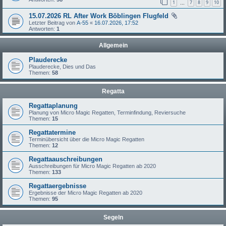
1
7
8
9
10
…
15.07.2026 RL After Work Böblingen Flugfeld
Letzter Beitrag von
A-55
«
16.07.2026, 17:52
Antworten:
1
Allgemein
Plauderecke
Plauderecke, Dies und Das
Themen:
58
Regatta
Regattaplanung
Planung von Micro Magic Regatten, Terminfindung, Reviersuche
Themen:
15
Regattatermine
Terminübersicht über die Micro Magic Regatten
Themen:
12
Regattaauschreibungen
Ausschreibungen für Micro Magic Regatten ab 2020
Themen:
133
Regattaergebnisse
Ergebnisse der Micro Magic Regatten ab 2020
Themen:
95
Segeln