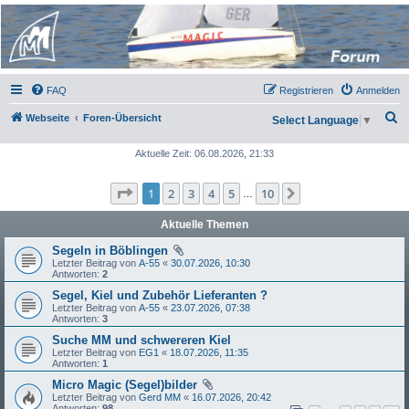
Micro Magic Forum
Deutschland
FAQ
Registrieren
Anmelden
S
Webseite
Foren-Übersicht
Select Language
▼
u
Aktuelle Zeit: 06.08.2026, 21:33
c
h
Seite
1
von
10
1
2
3
4
5
10
Nächste
…
e
Aktuelle Themen
Segeln in Böblingen
Letzter Beitrag von
A-55
«
30.07.2026, 10:30
Antworten:
2
Segel, Kiel und Zubehör Lieferanten ?
Letzter Beitrag von
A-55
«
23.07.2026, 07:38
Antworten:
3
Suche MM und schwereren Kiel
Letzter Beitrag von
EG1
«
18.07.2026, 11:35
Antworten:
1
Micro Magic (Segel)bilder
Letzter Beitrag von
Gerd MM
«
16.07.2026, 20:42
Antworten:
98