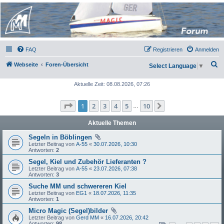
Micro Magic Forum
Deutschland
FAQ
Registrieren
Anmelden
S
Webseite
Foren-Übersicht
Select Language
▼
u
Aktuelle Zeit: 08.08.2026, 07:26
c
h
Seite
1
von
10
1
2
3
4
5
10
Nächste
…
e
Aktuelle Themen
Segeln in Böblingen
Letzter Beitrag von
A-55
«
30.07.2026, 10:30
Antworten:
2
Segel, Kiel und Zubehör Lieferanten ?
Letzter Beitrag von
A-55
«
23.07.2026, 07:38
Antworten:
3
Suche MM und schwereren Kiel
Letzter Beitrag von
EG1
«
18.07.2026, 11:35
Antworten:
1
Micro Magic (Segel)bilder
Letzter Beitrag von
Gerd MM
«
16.07.2026, 20:42
Antworten:
98