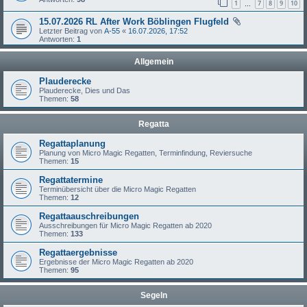
1
7
8
9
10
…
15.07.2026 RL After Work Böblingen Flugfeld
Letzter Beitrag von
A-55
«
16.07.2026, 17:52
Antworten:
1
Allgemein
Plauderecke
Plauderecke, Dies und Das
Themen:
58
Regatta
Regattaplanung
Planung von Micro Magic Regatten, Terminfindung, Reviersuche
Themen:
15
Regattatermine
Terminübersicht über die Micro Magic Regatten
Themen:
12
Regattaauschreibungen
Ausschreibungen für Micro Magic Regatten ab 2020
Themen:
133
Regattaergebnisse
Ergebnisse der Micro Magic Regatten ab 2020
Themen:
95
Segeln