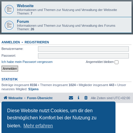
Webseite
Informationen und Themen zur Nutzung und Verwaltung der Webseite
Themen:
7
Forum
Informationen und Themen zur Nutzung und Verwaltung des Forums
Themen:
26
ANMELDEN
•
REGISTRIEREN
Benutzername:
Passwort:
Ich habe mein Passwort vergessen
Angemeldet bleiben
STATISTIK
Beiträge insgesamt
8156
• Themen insgesamt
1024
• Mitglieder insgesamt
443
• Unser
neuestes Mitglied:
S1jens
Webseite
Foren-Übersicht
Alle Zeiten sind
UTC+02:00
Powered by
phpBB
® Forum Software © phpBB Limited
Diese Website nutzt Cookies, um dir den
Deutsche Übersetzung durch
phpBB.de
bestmöglichen Komfort bei der Nutzung zu
Datenschutz
|
Nutzungsbedingungen
bieten.
Mehr erfahren