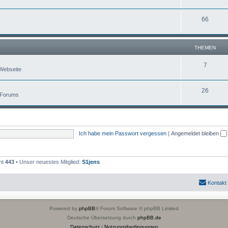
66
THEMEN
7
Webseite
26
 Forums
Ich habe mein Passwort vergessen
|
Angemeldet bleiben
mt
443
• Unser neuestes Mitglied:
S1jens
Kontakt
Powered by
phpBB
® Forum Software © phpBB Limited
Deutsche Übersetzung durch
phpBB.de
Datenschutz
|
Nutzungsbedingungen