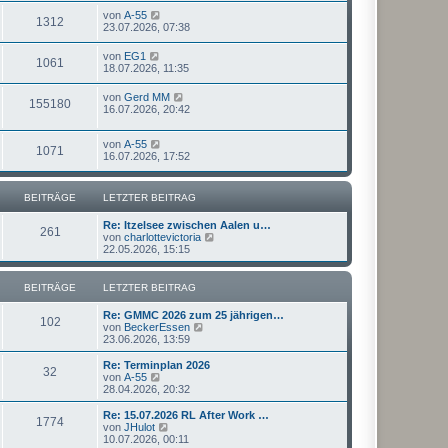
von
A-55
1312
23.07.2026, 07:38
von
EG1
1061
18.07.2026, 11:35
von
Gerd MM
155180
16.07.2026, 20:42
von
A-55
1071
16.07.2026, 17:52
BEITRÄGE
LETZTER BEITRAG
Re: Itzelsee zwischen Aalen u…
261
N
von
charlottevictoria
e
22.05.2026, 15:15
u
e
s
BEITRÄGE
LETZTER BEITRAG
t
e
Re: GMMC 2026 zum 25 jährigen…
r
102
N
von
BeckerEssen
B
e
23.06.2026, 13:59
e
u
i
e
Re: Terminplan 2026
t
32
s
N
von
A-55
r
t
e
28.04.2026, 20:32
a
e
u
g
r
e
Re: 15.07.2026 RL After Work …
1774
B
s
N
von
JHulot
e
t
e
10.07.2026, 00:11
i
e