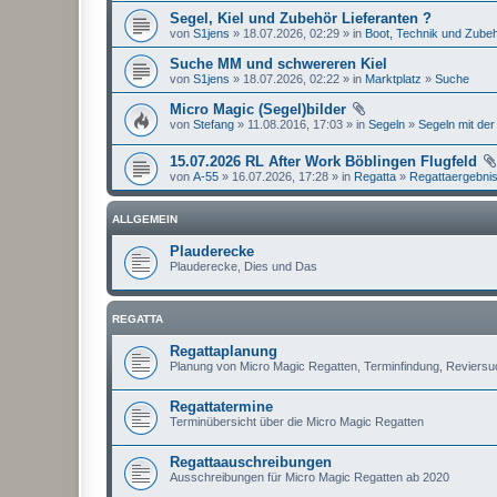
Segel, Kiel und Zubehör Lieferanten ?
von
S1jens
» 18.07.2026, 02:29 » in
Boot, Technik und Zube
Suche MM und schwereren Kiel
von
S1jens
» 18.07.2026, 02:22 » in
Marktplatz
»
Suche
Micro Magic (Segel)bilder
von
Stefang
» 11.08.2016, 17:03 » in
Segeln
»
Segeln mit der
15.07.2026 RL After Work Böblingen Flugfeld
von
A-55
» 16.07.2026, 17:28 » in
Regatta
»
Regattaergebni
ALLGEMEIN
Plauderecke
Plauderecke, Dies und Das
REGATTA
Regattaplanung
Planung von Micro Magic Regatten, Terminfindung, Reviers
Regattatermine
Terminübersicht über die Micro Magic Regatten
Regattaauschreibungen
Ausschreibungen für Micro Magic Regatten ab 2020