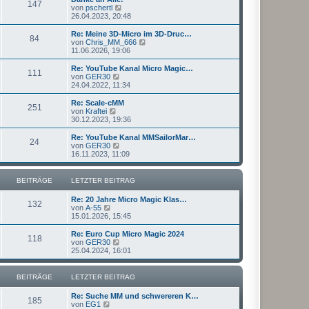
r
147
B
s
N
von
pschertl
a
e
t
e
26.04.2023, 20:48
g
i
e
u
t
r
e
Re: Meine 3D-Micro im 3D-Druc…
r
84
B
s
N
von
Chris_MM_666
a
e
t
e
11.06.2026, 19:06
g
i
e
u
t
r
e
Re: YouTube Kanal Micro Magic…
r
111
B
s
N
von
GER30
a
e
t
e
24.04.2022, 11:34
g
i
e
u
t
r
e
Re: Scale-cMM
r
251
B
s
N
von
Kraftei
a
e
t
e
30.12.2023, 19:36
g
i
e
u
t
r
e
Re: YouTube Kanal MMSailorMar…
r
24
B
s
N
von
GER30
a
e
t
e
16.11.2023, 11:09
g
i
e
u
t
r
e
r
B
s
BEITRÄGE
LETZTER BEITRAG
a
e
t
g
i
e
Re: 20 Jahre Micro Magic Klas…
t
r
132
N
von
A-55
r
B
e
15.01.2026, 15:45
a
e
u
g
i
e
Re: Euro Cup Micro Magic 2024
t
118
s
N
von
GER30
r
t
e
25.04.2024, 16:01
a
e
u
g
r
e
B
s
BEITRÄGE
LETZTER BEITRAG
e
t
i
e
Re: Suche MM und schwereren K…
t
r
185
N
von
EG1
r
B