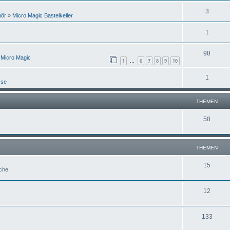
3
hör
»
Micro Magic Bastelkeller
1
98
 Micro Magic
1
6
7
8
9
10
…
1
sse
THEMEN
58
THEMEN
15
uche
12
133