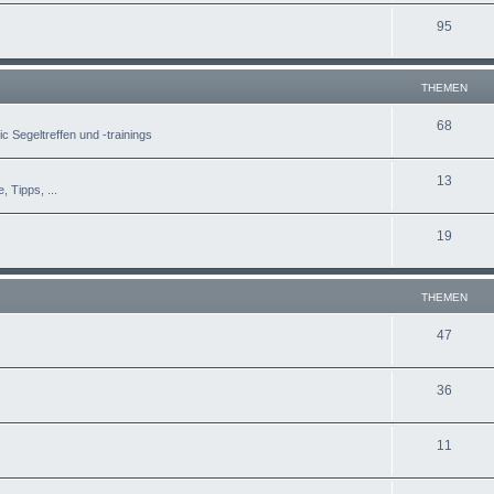
95
THEMEN
68
c Segeltreffen und -trainings
13
, Tipps, ...
19
THEMEN
47
36
11