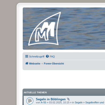
Micro Magic Forum Deutschland
Schnellzugriff
FAQ
Webseite
Foren-Übersicht
AKTUELLE THEMEN
Segeln in Böblingen
von
A-55
» 03.02.2025, 10:15 » in
Segeln
»
Segeltreffen und 