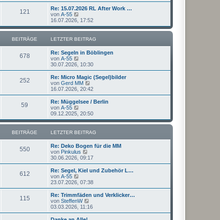
u
t
r
e
Re: 15.07.2026 RL After Work …
r
121
B
s
N
von
A-55
a
e
t
e
16.07.2026, 17:52
g
i
e
u
t
r
e
r
B
s
BEITRÄGE
LETZTER BEITRAG
a
e
t
g
i
e
Re: Segeln in Böblingen
t
r
678
N
von
A-55
r
B
e
30.07.2026, 10:30
a
e
u
g
i
e
Re: Micro Magic (Segel)bilder
t
252
s
N
von
Gerd MM
r
t
e
16.07.2026, 20:42
a
e
u
g
r
e
Re: Müggelsee / Berlin
59
B
s
N
von
A-55
e
t
e
09.12.2025, 20:50
i
e
u
t
r
e
r
B
s
BEITRÄGE
LETZTER BEITRAG
a
e
t
g
i
e
Re: Deko Bogen für die MM
t
r
550
N
von
Pinkulus
r
B
e
30.06.2026, 09:17
a
e
u
g
i
e
Re: Segel, Kiel und Zubehör L…
t
612
s
N
von
A-55
r
t
e
23.07.2026, 07:38
a
e
u
g
r
e
Re: Trimmfäden und Verklicker…
115
B
s
N
von
SteffenW
e
t
e
03.03.2026, 11:16
i
e
u
t
r
e
Danke an Alle!