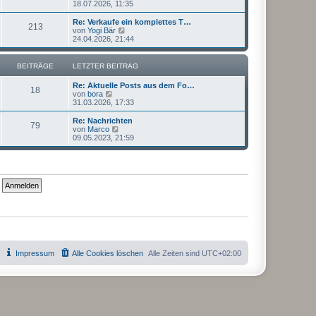
e
18.07.2026, 11:35
a
e
u
g
i
e
Re: Verkaufe ein komplettes T…
t
213
s
N
von
Yogi Bär
r
t
e
24.04.2026, 21:44
a
e
u
g
r
e
B
s
BEITRÄGE
LETZTER BEITRAG
e
t
i
e
Re: Aktuelle Posts aus dem Fo…
t
r
18
N
von
bora
r
B
e
31.03.2026, 17:33
a
e
u
g
i
e
Re: Nachrichten
t
79
s
N
von
Marco
r
t
e
09.05.2023, 21:59
a
e
u
g
r
e
B
s
e
t
i
e
t
r
r
B
a
e
g
i
t
r
a
g
Impressum
Alle Cookies löschen
Alle Zeiten sind
UTC+02:00