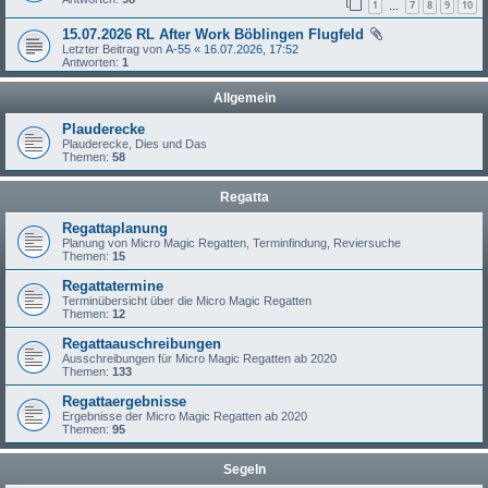
1
7
8
9
10
…
15.07.2026 RL After Work Böblingen Flugfeld
Letzter Beitrag von
A-55
«
16.07.2026, 17:52
Antworten:
1
Allgemein
Plauderecke
Plauderecke, Dies und Das
Themen:
58
Regatta
Regattaplanung
Planung von Micro Magic Regatten, Terminfindung, Reviersuche
Themen:
15
Regattatermine
Terminübersicht über die Micro Magic Regatten
Themen:
12
Regattaauschreibungen
Ausschreibungen für Micro Magic Regatten ab 2020
Themen:
133
Regattaergebnisse
Ergebnisse der Micro Magic Regatten ab 2020
Themen:
95
Segeln