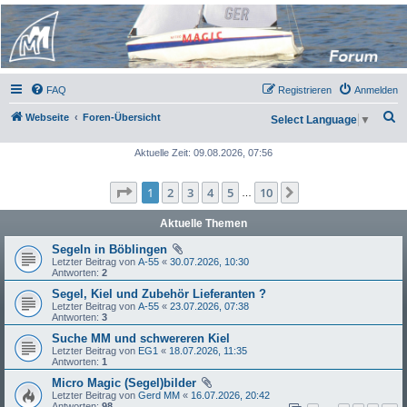
Micro Magic Forum
Deutschland
FAQ
Registrieren
Anmelden
S
Webseite
Foren-Übersicht
Select Language
▼
u
Aktuelle Zeit: 09.08.2026, 07:56
c
h
Seite
1
von
10
1
2
3
4
5
10
Nächste
…
e
Aktuelle Themen
Segeln in Böblingen
Letzter Beitrag von
A-55
«
30.07.2026, 10:30
Antworten:
2
Segel, Kiel und Zubehör Lieferanten ?
Letzter Beitrag von
A-55
«
23.07.2026, 07:38
Antworten:
3
Suche MM und schwereren Kiel
Letzter Beitrag von
EG1
«
18.07.2026, 11:35
Antworten:
1
Micro Magic (Segel)bilder
Letzter Beitrag von
Gerd MM
«
16.07.2026, 20:42
Antworten:
98