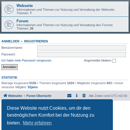
Webseite
Informationen und Themen zur Nutzung und Verwaltung der Webseite
Themen:
7
Forum
Informationen und Themen zur Nutzung und Verwaltung des Forums
Themen:
26
ANMELDEN
•
REGISTRIEREN
Benutzername:
Passwort:
Ich habe mein Passwort vergessen
Angemeldet bleiben
STATISTIK
Beiträge insgesamt
8156
• Themen insgesamt
1024
• Mitglieder insgesamt
443
• Unser
neuestes Mitglied:
S1jens
Webseite
Foren-Übersicht
Alle Zeiten sind
UTC+02:00
Powered by
phpBB
® Forum Software © phpBB Limited
Diese Website nutzt Cookies, um dir den
Deutsche Übersetzung durch
phpBB.de
bestmöglichen Komfort bei der Nutzung zu
Datenschutz
|
Nutzungsbedingungen
bieten.
Mehr erfahren