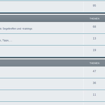
95
THEMEN
68
c Segeltreffen und -trainings
13
, Tipps, ...
19
THEMEN
47
36
11