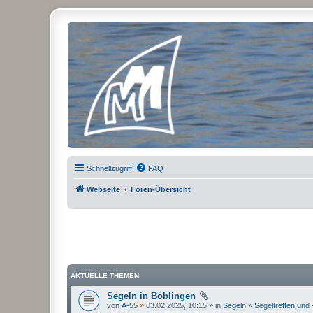
Micro Magic Forum Deutschland
Schnellzugriff
FAQ
Webseite
Foren-Übersicht
AKTUELLE THEMEN
Segeln in Böblingen
von
A-55
» 03.02.2025, 10:15 » in
Segeln
»
Segeltreffen und 