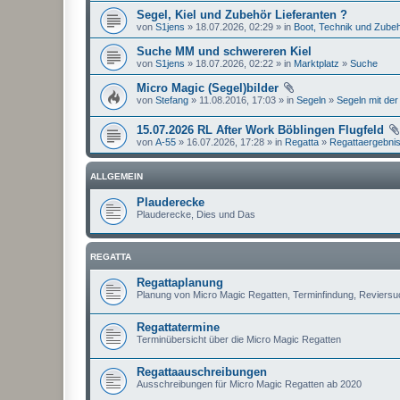
Segel, Kiel und Zubehör Lieferanten ?
von
S1jens
» 18.07.2026, 02:29 » in
Boot, Technik und Zube
Suche MM und schwereren Kiel
von
S1jens
» 18.07.2026, 02:22 » in
Marktplatz
»
Suche
Micro Magic (Segel)bilder
von
Stefang
» 11.08.2016, 17:03 » in
Segeln
»
Segeln mit der
15.07.2026 RL After Work Böblingen Flugfeld
von
A-55
» 16.07.2026, 17:28 » in
Regatta
»
Regattaergebni
ALLGEMEIN
Plauderecke
Plauderecke, Dies und Das
REGATTA
Regattaplanung
Planung von Micro Magic Regatten, Terminfindung, Reviers
Regattatermine
Terminübersicht über die Micro Magic Regatten
Regattaauschreibungen
Ausschreibungen für Micro Magic Regatten ab 2020