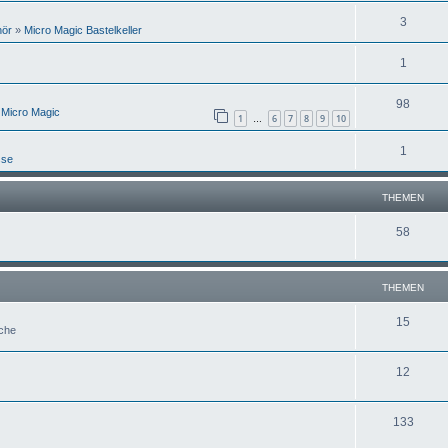
3
hör
»
Micro Magic Bastelkeller
1
98
 Micro Magic
1
6
7
8
9
10
…
1
sse
THEMEN
58
THEMEN
15
uche
12
133