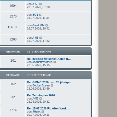
von
A-55
1604
23.07.2026, 07:38
von
EG1
1270
18.07.2026, 11:35
von
Gerd MM
156106
16.07.2026, 20:42
von
A-55
1263
16.07.2026, 17:52
BEITRÄGE
LETZTER BEITRAG
Re: Itzelsee zwischen Aalen u…
261
N
von
charlottevictoria
e
22.05.2026, 15:15
u
e
s
BEITRÄGE
LETZTER BEITRAG
t
e
Re: GMMC 2026 zum 25 jährigen…
r
102
N
von
BeckerEssen
B
e
23.06.2026, 13:59
e
u
i
e
Re: Terminplan 2026
t
32
s
N
von
A-55
r
t
e
28.04.2026, 20:32
a
e
u
g
r
e
Re: 15.07.2026 RL After Work …
1774
B
s
N
von
JHulot
e
t
e
10.07.2026, 00:11
i
e