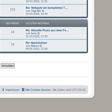
e
18.07.2026, 11:35
a
e
u
g
i
e
Re: Verkaufe ein komplettes T…
t
213
s
N
von
Yogi Bär
r
t
e
24.04.2026, 21:44
a
e
u
g
r
e
B
s
BEITRÄGE
LETZTER BEITRAG
e
t
i
e
Re: Aktuelle Posts aus dem Fo…
t
r
18
N
von
bora
r
B
e
31.03.2026, 17:33
a
e
u
g
i
e
Re: Nachrichten
t
79
s
N
von
Marco
r
t
e
09.05.2023, 21:59
a
e
u
g
r
e
B
s
e
t
i
e
t
r
r
B
a
e
g
i
t
r
a
g
Impressum
Alle Cookies löschen
Alle Zeiten sind
UTC+02:00