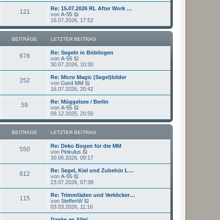
u
t
r
e
Re: 15.07.2026 RL After Work …
r
121
B
s
N
von
A-55
a
e
t
e
16.07.2026, 17:52
g
i
e
u
t
r
e
r
B
s
BEITRÄGE
LETZTER BEITRAG
a
e
t
g
i
e
Re: Segeln in Böblingen
t
r
678
N
von
A-55
r
B
e
30.07.2026, 10:30
a
e
u
g
i
e
Re: Micro Magic (Segel)bilder
t
252
s
N
von
Gerd MM
r
t
e
16.07.2026, 20:42
a
e
u
g
r
e
Re: Müggelsee / Berlin
59
B
s
N
von
A-55
e
t
e
09.12.2025, 20:50
i
e
u
t
r
e
r
B
s
BEITRÄGE
LETZTER BEITRAG
a
e
t
g
i
e
Re: Deko Bogen für die MM
t
r
550
N
von
Pinkulus
r
B
e
30.06.2026, 09:17
a
e
u
g
i
e
Re: Segel, Kiel und Zubehör L…
t
612
s
N
von
A-55
r
t
e
23.07.2026, 07:38
a
e
u
g
r
e
Re: Trimmfäden und Verklicker…
115
B
s
N
von
SteffenW
e
t
e
03.03.2026, 11:16
i
e
u
t
r
e
Danke an Alle!