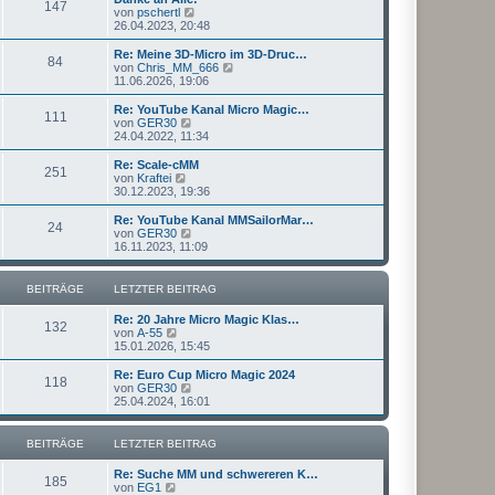
r
147
B
s
N
von
pschertl
a
e
t
e
26.04.2023, 20:48
g
i
e
u
t
r
e
Re: Meine 3D-Micro im 3D-Druc…
r
84
B
s
N
von
Chris_MM_666
a
e
t
e
11.06.2026, 19:06
g
i
e
u
t
r
e
Re: YouTube Kanal Micro Magic…
r
111
B
s
N
von
GER30
a
e
t
e
24.04.2022, 11:34
g
i
e
u
t
r
e
Re: Scale-cMM
r
251
B
s
N
von
Kraftei
a
e
t
e
30.12.2023, 19:36
g
i
e
u
t
r
e
Re: YouTube Kanal MMSailorMar…
r
24
B
s
N
von
GER30
a
e
t
e
16.11.2023, 11:09
g
i
e
u
t
r
e
r
B
s
BEITRÄGE
LETZTER BEITRAG
a
e
t
g
i
e
Re: 20 Jahre Micro Magic Klas…
t
r
132
N
von
A-55
r
B
e
15.01.2026, 15:45
a
e
u
g
i
e
Re: Euro Cup Micro Magic 2024
t
118
s
N
von
GER30
r
t
e
25.04.2024, 16:01
a
e
u
g
r
e
B
s
BEITRÄGE
LETZTER BEITRAG
e
t
i
e
Re: Suche MM und schwereren K…
t
r
185
N
von
EG1
r
B