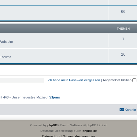
66
THEMEN
7
Webseite
26
 Forums
Ich habe mein Passwort vergessen
|
Angemeldet bleiben
mt
443
• Unser neuestes Mitglied:
S1jens
Kontakt
Powered by
phpBB
® Forum Software © phpBB Limited
Deutsche Übersetzung durch
phpBB.de
Datenschutz
|
Nutzungsbedingungen