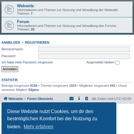
Webseite
Informationen und Themen zur Nutzung und Verwaltung der Webseite
Themen:
7
Forum
Informationen und Themen zur Nutzung und Verwaltung des Forums
Themen:
26
ANMELDEN
•
REGISTRIEREN
Benutzername:
Passwort:
Ich habe mein Passwort vergessen
Angemeldet bleiben
STATISTIK
Beiträge insgesamt
8156
• Themen insgesamt
1024
• Mitglieder insgesamt
443
• Unser
neuestes Mitglied:
S1jens
Webseite
Foren-Übersicht
Alle Zeiten sind
UTC+02:00
Powered by
phpBB
® Forum Software © phpBB Limited
Diese Website nutzt Cookies, um dir den
Deutsche Übersetzung durch
phpBB.de
bestmöglichen Komfort bei der Nutzung zu
Datenschutz
|
Nutzungsbedingungen
bieten.
Mehr erfahren