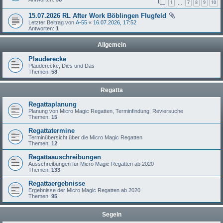
1
7
8
9
10
…
15.07.2026 RL After Work Böblingen Flugfeld
Letzter Beitrag von
A-55
«
16.07.2026, 17:52
Antworten:
1
Allgemein
Plauderecke
Plauderecke, Dies und Das
Themen:
58
Regatta
Regattaplanung
Planung von Micro Magic Regatten, Terminfindung, Reviersuche
Themen:
15
Regattatermine
Terminübersicht über die Micro Magic Regatten
Themen:
12
Regattaauschreibungen
Ausschreibungen für Micro Magic Regatten ab 2020
Themen:
133
Regattaergebnisse
Ergebnisse der Micro Magic Regatten ab 2020
Themen:
95
Segeln