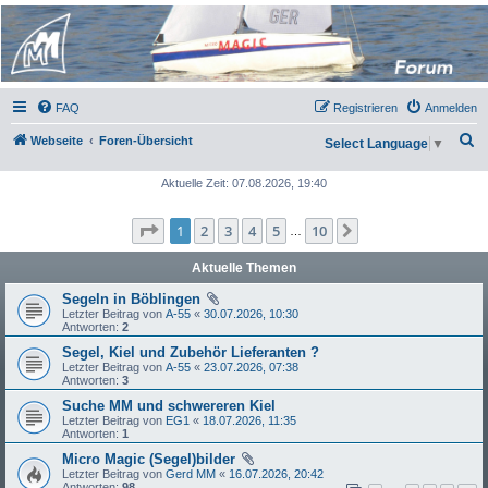
Micro Magic Forum
Deutschland
FAQ
Registrieren
Anmelden
S
Webseite
Foren-Übersicht
Select Language
▼
u
Aktuelle Zeit: 07.08.2026, 19:40
c
h
Seite
1
von
10
1
2
3
4
5
10
Nächste
…
e
Aktuelle Themen
Segeln in Böblingen
Letzter Beitrag von
A-55
«
30.07.2026, 10:30
Antworten:
2
Segel, Kiel und Zubehör Lieferanten ?
Letzter Beitrag von
A-55
«
23.07.2026, 07:38
Antworten:
3
Suche MM und schwereren Kiel
Letzter Beitrag von
EG1
«
18.07.2026, 11:35
Antworten:
1
Micro Magic (Segel)bilder
Letzter Beitrag von
Gerd MM
«
16.07.2026, 20:42
Antworten:
98