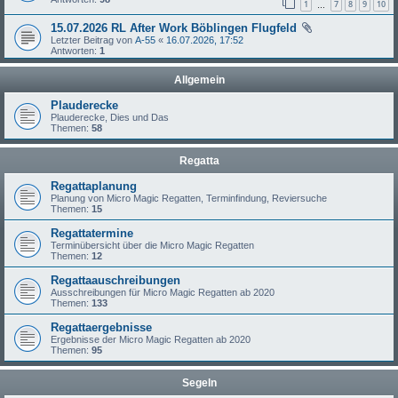
1
7
8
9
10
…
15.07.2026 RL After Work Böblingen Flugfeld
Letzter Beitrag von
A-55
«
16.07.2026, 17:52
Antworten:
1
Allgemein
Plauderecke
Plauderecke, Dies und Das
Themen:
58
Regatta
Regattaplanung
Planung von Micro Magic Regatten, Terminfindung, Reviersuche
Themen:
15
Regattatermine
Terminübersicht über die Micro Magic Regatten
Themen:
12
Regattaauschreibungen
Ausschreibungen für Micro Magic Regatten ab 2020
Themen:
133
Regattaergebnisse
Ergebnisse der Micro Magic Regatten ab 2020
Themen:
95
Segeln