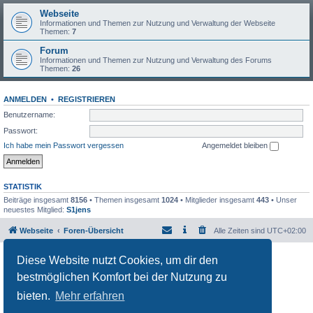
Webseite
Informationen und Themen zur Nutzung und Verwaltung der Webseite
Themen:
7
Forum
Informationen und Themen zur Nutzung und Verwaltung des Forums
Themen:
26
ANMELDEN
•
REGISTRIEREN
Benutzername:
Passwort:
Ich habe mein Passwort vergessen
Angemeldet bleiben
STATISTIK
Beiträge insgesamt
8156
• Themen insgesamt
1024
• Mitglieder insgesamt
443
• Unser
neuestes Mitglied:
S1jens
Webseite
Foren-Übersicht
Alle Zeiten sind
UTC+02:00
Powered by
phpBB
® Forum Software © phpBB Limited
Diese Website nutzt Cookies, um dir den
Deutsche Übersetzung durch
phpBB.de
bestmöglichen Komfort bei der Nutzung zu
Datenschutz
|
Nutzungsbedingungen
bieten.
Mehr erfahren