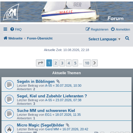
Micro Magic Forum
Deutschland
FAQ
Registrieren
Anmelden
S
Webseite
Foren-Übersicht
Select Language
▼
u
Aktuelle Zeit: 10.08.2026, 22:18
c
h
Seite
1
von
10
1
2
3
4
5
10
Nächste
…
e
Aktuelle Themen
Segeln in Böblingen
Letzter Beitrag von
A-55
«
30.07.2026, 10:30
Antworten:
2
Segel, Kiel und Zubehör Lieferanten ?
Letzter Beitrag von
A-55
«
23.07.2026, 07:38
Antworten:
3
Suche MM und schwereren Kiel
Letzter Beitrag von
EG1
«
18.07.2026, 11:35
Antworten:
1
Micro Magic (Segel)bilder
Letzter Beitrag von
Gerd MM
«
16.07.2026, 20:42
Antworten:
98