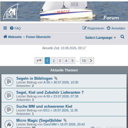
Micro Magic Forum
Deutschland
FAQ
Registrieren
Anmelden
S
Webseite
Foren-Übersicht
Select Language
▼
u
Aktuelle Zeit: 10.08.2026, 09:17
c
h
Seite
1
von
10
1
2
3
4
5
10
Nächste
…
e
Aktuelle Themen
Segeln in Böblingen
Letzter Beitrag von
A-55
«
30.07.2026, 10:30
Antworten:
2
Segel, Kiel und Zubehör Lieferanten ?
Letzter Beitrag von
A-55
«
23.07.2026, 07:38
Antworten:
3
Suche MM und schwereren Kiel
Letzter Beitrag von
EG1
«
18.07.2026, 11:35
Antworten:
1
Micro Magic (Segel)bilder
Letzter Beitrag von
Gerd MM
«
16.07.2026, 20:42
Antworten:
98