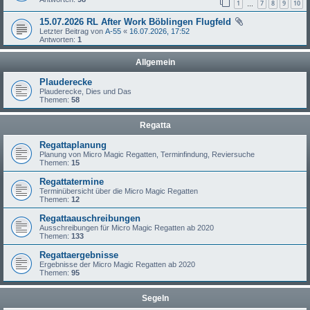
1
7
8
9
10
…
15.07.2026 RL After Work Böblingen Flugfeld
Letzter Beitrag von
A-55
«
16.07.2026, 17:52
Antworten:
1
Allgemein
Plauderecke
Plauderecke, Dies und Das
Themen:
58
Regatta
Regattaplanung
Planung von Micro Magic Regatten, Terminfindung, Reviersuche
Themen:
15
Regattatermine
Terminübersicht über die Micro Magic Regatten
Themen:
12
Regattaauschreibungen
Ausschreibungen für Micro Magic Regatten ab 2020
Themen:
133
Regattaergebnisse
Ergebnisse der Micro Magic Regatten ab 2020
Themen:
95
Segeln