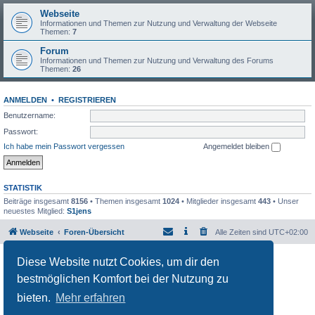
Webseite
Informationen und Themen zur Nutzung und Verwaltung der Webseite
Themen:
7
Forum
Informationen und Themen zur Nutzung und Verwaltung des Forums
Themen:
26
ANMELDEN
•
REGISTRIEREN
Benutzername:
Passwort:
Ich habe mein Passwort vergessen
Angemeldet bleiben
STATISTIK
Beiträge insgesamt
8156
• Themen insgesamt
1024
• Mitglieder insgesamt
443
• Unser
neuestes Mitglied:
S1jens
Webseite
Foren-Übersicht
Alle Zeiten sind
UTC+02:00
Powered by
phpBB
® Forum Software © phpBB Limited
Diese Website nutzt Cookies, um dir den
Deutsche Übersetzung durch
phpBB.de
bestmöglichen Komfort bei der Nutzung zu
Datenschutz
|
Nutzungsbedingungen
bieten.
Mehr erfahren