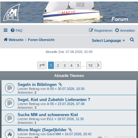
Micro Magic Forum
Deutschland
FAQ
Registrieren
Anmelden
S
Webseite
Foren-Übersicht
Select Language
▼
u
Aktuelle Zeit: 07.08.2026, 02:09
c
h
Seite
1
von
10
1
2
3
4
5
10
Nächste
…
e
Aktuelle Themen
Segeln in Böblingen
Letzter Beitrag von
A-55
«
30.07.2026, 10:30
Antworten:
2
Segel, Kiel und Zubehör Lieferanten ?
Letzter Beitrag von
A-55
«
23.07.2026, 07:38
Antworten:
3
Suche MM und schwereren Kiel
Letzter Beitrag von
EG1
«
18.07.2026, 11:35
Antworten:
1
Micro Magic (Segel)bilder
Letzter Beitrag von
Gerd MM
«
16.07.2026, 20:42
Antworten:
98