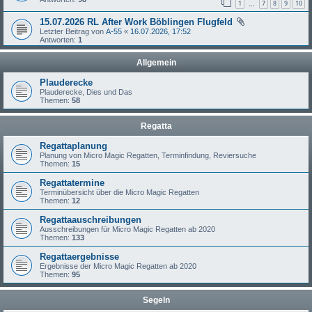
1
7
8
9
10
…
15.07.2026 RL After Work Böblingen Flugfeld
Letzter Beitrag von
A-55
«
16.07.2026, 17:52
Antworten:
1
Allgemein
Plauderecke
Plauderecke, Dies und Das
Themen:
58
Regatta
Regattaplanung
Planung von Micro Magic Regatten, Terminfindung, Reviersuche
Themen:
15
Regattatermine
Terminübersicht über die Micro Magic Regatten
Themen:
12
Regattaauschreibungen
Ausschreibungen für Micro Magic Regatten ab 2020
Themen:
133
Regattaergebnisse
Ergebnisse der Micro Magic Regatten ab 2020
Themen:
95
Segeln