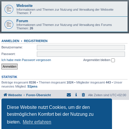
Webseite
Informationen und Themen zur Nutzung und Verwaltung der Webseite
Themen:
7
Forum
Informationen und Themen zur Nutzung und Verwaltung des Forums
Themen:
26
ANMELDEN
•
REGISTRIEREN
Benutzername:
Passwort:
Ich habe mein Passwort vergessen
Angemeldet bleiben
STATISTIK
Beiträge insgesamt
8156
• Themen insgesamt
1024
• Mitglieder insgesamt
443
• Unser
neuestes Mitglied:
S1jens
Webseite
Foren-Übersicht
Alle Zeiten sind
UTC+02:00
Powered by
phpBB
® Forum Software © phpBB Limited
Diese Website nutzt Cookies, um dir den
Deutsche Übersetzung durch
phpBB.de
bestmöglichen Komfort bei der Nutzung zu
Datenschutz
|
Nutzungsbedingungen
bieten.
Mehr erfahren