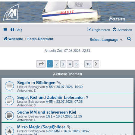
Micro Magic Forum
Deutschland
FAQ
Registrieren
Anmelden
S
Webseite
Foren-Übersicht
Select Language
▼
u
Aktuelle Zeit: 07.08.2026, 22:51
c
h
Seite
1
von
10
1
2
3
4
5
10
Nächste
…
e
Aktuelle Themen
Segeln in Böblingen
Letzter Beitrag von
A-55
«
30.07.2026, 10:30
Antworten:
2
Segel, Kiel und Zubehör Lieferanten ?
Letzter Beitrag von
A-55
«
23.07.2026, 07:38
Antworten:
3
Suche MM und schwereren Kiel
Letzter Beitrag von
EG1
«
18.07.2026, 11:35
Antworten:
1
Micro Magic (Segel)bilder
Letzter Beitrag von
Gerd MM
«
16.07.2026, 20:42
Antworten:
98