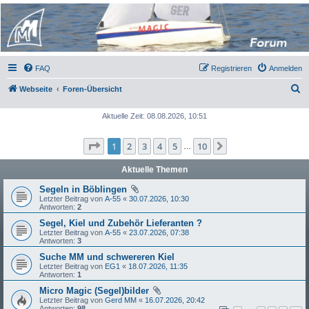
Micro Magic Forum
Deutschland
FAQ
Registrieren
Anmelden
S
Webseite
Foren-Übersicht
u
Aktuelle Zeit: 08.08.2026, 10:51
c
h
Seite
1
von
10
1
2
3
4
5
10
Nächste
…
e
Aktuelle Themen
Segeln in Böblingen
Letzter Beitrag von
A-55
«
30.07.2026, 10:30
Antworten:
2
Segel, Kiel und Zubehör Lieferanten ?
Letzter Beitrag von
A-55
«
23.07.2026, 07:38
Antworten:
3
Suche MM und schwereren Kiel
Letzter Beitrag von
EG1
«
18.07.2026, 11:35
Antworten:
1
Micro Magic (Segel)bilder
Letzter Beitrag von
Gerd MM
«
16.07.2026, 20:42
Antworten:
98