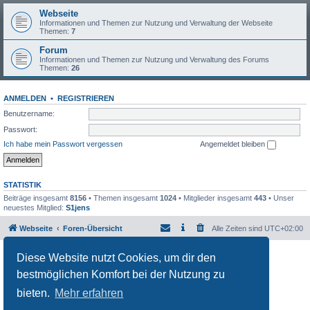
Webseite
Informationen und Themen zur Nutzung und Verwaltung der Webseite
Themen:
7
Forum
Informationen und Themen zur Nutzung und Verwaltung des Forums
Themen:
26
ANMELDEN
•
REGISTRIEREN
Benutzername:
Passwort:
Ich habe mein Passwort vergessen
Angemeldet bleiben
STATISTIK
Beiträge insgesamt
8156
• Themen insgesamt
1024
• Mitglieder insgesamt
443
• Unser
neuestes Mitglied:
S1jens
Webseite
Foren-Übersicht
Alle Zeiten sind
UTC+02:00
Powered by
phpBB
® Forum Software © phpBB Limited
Diese Website nutzt Cookies, um dir den
Deutsche Übersetzung durch
phpBB.de
bestmöglichen Komfort bei der Nutzung zu
Datenschutz
|
Nutzungsbedingungen
bieten.
Mehr erfahren