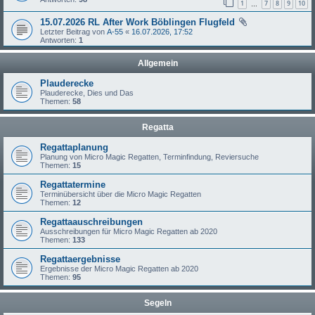
1
7
8
9
10
…
15.07.2026 RL After Work Böblingen Flugfeld
Letzter Beitrag von
A-55
«
16.07.2026, 17:52
Antworten:
1
Allgemein
Plauderecke
Plauderecke, Dies und Das
Themen:
58
Regatta
Regattaplanung
Planung von Micro Magic Regatten, Terminfindung, Reviersuche
Themen:
15
Regattatermine
Terminübersicht über die Micro Magic Regatten
Themen:
12
Regattaauschreibungen
Ausschreibungen für Micro Magic Regatten ab 2020
Themen:
133
Regattaergebnisse
Ergebnisse der Micro Magic Regatten ab 2020
Themen:
95
Segeln