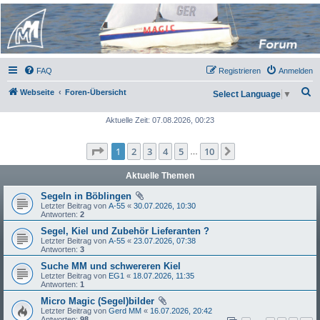
Micro Magic Forum
Deutschland
FAQ
Registrieren
Anmelden
S
Webseite
Foren-Übersicht
Select Language
▼
u
Aktuelle Zeit: 07.08.2026, 00:23
c
h
Seite
1
von
10
1
2
3
4
5
10
Nächste
…
e
Aktuelle Themen
Segeln in Böblingen
Letzter Beitrag von
A-55
«
30.07.2026, 10:30
Antworten:
2
Segel, Kiel und Zubehör Lieferanten ?
Letzter Beitrag von
A-55
«
23.07.2026, 07:38
Antworten:
3
Suche MM und schwereren Kiel
Letzter Beitrag von
EG1
«
18.07.2026, 11:35
Antworten:
1
Micro Magic (Segel)bilder
Letzter Beitrag von
Gerd MM
«
16.07.2026, 20:42
Antworten:
98