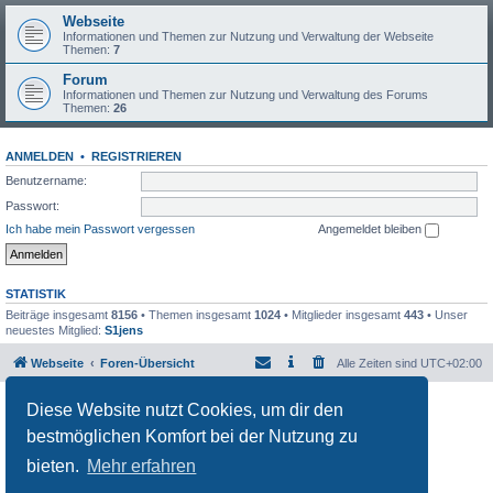
Webseite
Informationen und Themen zur Nutzung und Verwaltung der Webseite
Themen:
7
Forum
Informationen und Themen zur Nutzung und Verwaltung des Forums
Themen:
26
ANMELDEN
•
REGISTRIEREN
Benutzername:
Passwort:
Ich habe mein Passwort vergessen
Angemeldet bleiben
STATISTIK
Beiträge insgesamt
8156
• Themen insgesamt
1024
• Mitglieder insgesamt
443
• Unser
neuestes Mitglied:
S1jens
Webseite
Foren-Übersicht
Alle Zeiten sind
UTC+02:00
Powered by
phpBB
® Forum Software © phpBB Limited
Diese Website nutzt Cookies, um dir den
Deutsche Übersetzung durch
phpBB.de
bestmöglichen Komfort bei der Nutzung zu
Datenschutz
|
Nutzungsbedingungen
bieten.
Mehr erfahren