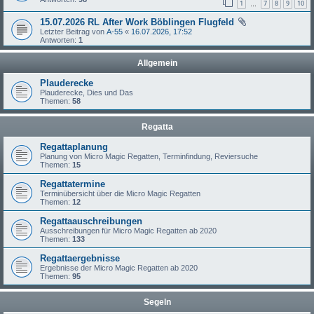
1
7
8
9
10
…
15.07.2026 RL After Work Böblingen Flugfeld
Letzter Beitrag von
A-55
«
16.07.2026, 17:52
Antworten:
1
Allgemein
Plauderecke
Plauderecke, Dies und Das
Themen:
58
Regatta
Regattaplanung
Planung von Micro Magic Regatten, Terminfindung, Reviersuche
Themen:
15
Regattatermine
Terminübersicht über die Micro Magic Regatten
Themen:
12
Regattaauschreibungen
Ausschreibungen für Micro Magic Regatten ab 2020
Themen:
133
Regattaergebnisse
Ergebnisse der Micro Magic Regatten ab 2020
Themen:
95
Segeln