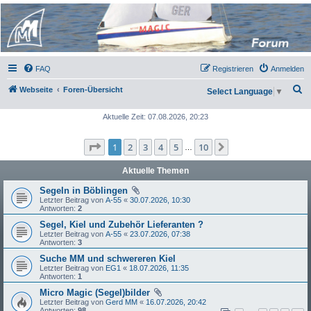
Micro Magic Forum
Deutschland
FAQ
Registrieren
Anmelden
S
Webseite
Foren-Übersicht
Select Language
▼
u
Aktuelle Zeit: 07.08.2026, 20:23
c
h
Seite
1
von
10
1
2
3
4
5
10
Nächste
…
e
Aktuelle Themen
Segeln in Böblingen
Letzter Beitrag von
A-55
«
30.07.2026, 10:30
Antworten:
2
Segel, Kiel und Zubehör Lieferanten ?
Letzter Beitrag von
A-55
«
23.07.2026, 07:38
Antworten:
3
Suche MM und schwereren Kiel
Letzter Beitrag von
EG1
«
18.07.2026, 11:35
Antworten:
1
Micro Magic (Segel)bilder
Letzter Beitrag von
Gerd MM
«
16.07.2026, 20:42
Antworten:
98