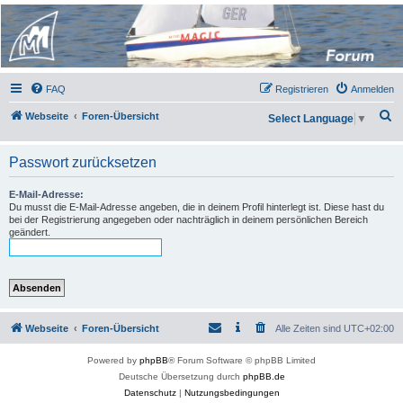
Micro Magic Forum
Deutschland
FAQ
Registrieren
Anmelden
S
Webseite
Foren-Übersicht
Select Language
▼
u
c
Passwort zurücksetzen
h
E-Mail-Adresse:
e
Du musst die E-Mail-Adresse angeben, die in deinem Profil hinterlegt ist. Diese hast du
bei der Registrierung angegeben oder nachträglich in deinem persönlichen Bereich
geändert.
Webseite
Foren-Übersicht
Alle Zeiten sind
UTC+02:00
Powered by
phpBB
® Forum Software © phpBB Limited
Deutsche Übersetzung durch
phpBB.de
Datenschutz
|
Nutzungsbedingungen