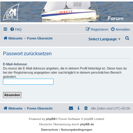
Micro Magic Forum
Deutschland
FAQ
Registrieren
Anmelden
S
Webseite
Foren-Übersicht
Select Language
▼
u
c
Passwort zurücksetzen
h
E-Mail-Adresse:
e
Du musst die E-Mail-Adresse angeben, die in deinem Profil hinterlegt ist. Diese hast du
bei der Registrierung angegeben oder nachträglich in deinem persönlichen Bereich
geändert.
Webseite
Foren-Übersicht
Alle Zeiten sind
UTC+02:00
Powered by
phpBB
® Forum Software © phpBB Limited
Deutsche Übersetzung durch
phpBB.de
Datenschutz
|
Nutzungsbedingungen