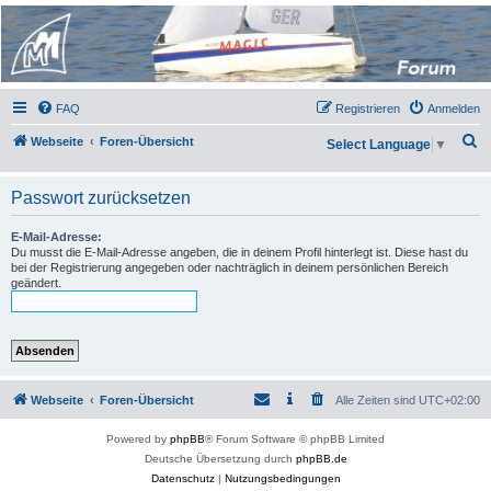
Micro Magic Forum
Deutschland
FAQ
Registrieren
Anmelden
S
Webseite
Foren-Übersicht
Select Language
▼
u
c
Passwort zurücksetzen
h
E-Mail-Adresse:
e
Du musst die E-Mail-Adresse angeben, die in deinem Profil hinterlegt ist. Diese hast du
bei der Registrierung angegeben oder nachträglich in deinem persönlichen Bereich
geändert.
Webseite
Foren-Übersicht
Alle Zeiten sind
UTC+02:00
Powered by
phpBB
® Forum Software © phpBB Limited
Deutsche Übersetzung durch
phpBB.de
Datenschutz
|
Nutzungsbedingungen