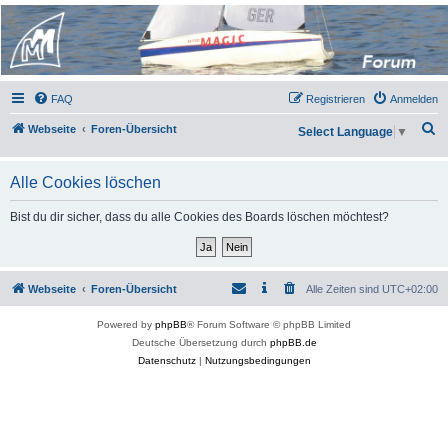
Micro Magic Forum
Deutschland
FAQ
Registrieren
Anmelden
S
Webseite
Foren-Übersicht
Select Language
▼
u
c
Alle Cookies löschen
h
Bist du dir sicher, dass du alle Cookies des Boards löschen möchtest?
e
Webseite
Foren-Übersicht
Alle Zeiten sind
UTC+02:00
Powered by
phpBB
® Forum Software © phpBB Limited
Deutsche Übersetzung durch
phpBB.de
Datenschutz
|
Nutzungsbedingungen