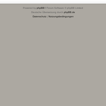
Powered by
phpBB
® Forum Software © phpBB Limited
Deutsche Übersetzung durch
phpBB.de
Datenschutz
|
Nutzungsbedingungen