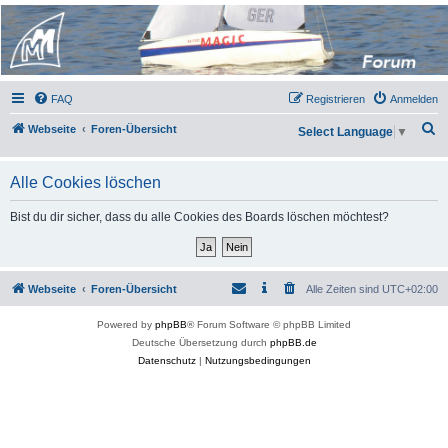
Micro Magic Forum
Deutschland
FAQ
Registrieren
Anmelden
S
Webseite
Foren-Übersicht
Select Language
▼
u
c
Alle Cookies löschen
h
Bist du dir sicher, dass du alle Cookies des Boards löschen möchtest?
e
Webseite
Foren-Übersicht
Alle Zeiten sind
UTC+02:00
Powered by
phpBB
® Forum Software © phpBB Limited
Deutsche Übersetzung durch
phpBB.de
Datenschutz
|
Nutzungsbedingungen