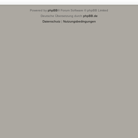
Powered by
phpBB
® Forum Software © phpBB Limited
Deutsche Übersetzung durch
phpBB.de
Datenschutz
|
Nutzungsbedingungen