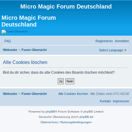
Micro Magic Forum Deutschland
Micro Magic Forum
Deutschland
FAQ
Registrieren
Anmelden
S
Webseite
Foren-Übersicht
Select Language
▼
u
Alle Cookies löschen
c
h
Bist du dir sicher, dass du alle Cookies des Boards löschen möchtest?
e
Webseite
Foren-Übersicht
Alle Cookies löschen
Alle Zeiten sind
UTC+02:00
Kontakt
Impressum
Powered by
phpBB
® Forum Software © phpBB Limited
Deutsche Übersetzung durch
phpBB.de
Datenschutz
|
Nutzungsbedingungen