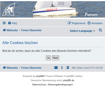
Micro Magic Forum
Deutschland
FAQ
Registrieren
Anmelden
S
Webseite
Foren-Übersicht
Select Language
▼
u
c
Alle Cookies löschen
h
Bist du dir sicher, dass du alle Cookies des Boards löschen möchtest?
e
Webseite
Foren-Übersicht
Alle Zeiten sind
UTC+02:00
Powered by
phpBB
® Forum Software © phpBB Limited
Deutsche Übersetzung durch
phpBB.de
Datenschutz
|
Nutzungsbedingungen