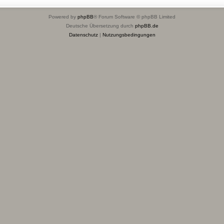
Powered by
phpBB
® Forum Software © phpBB Limited
Deutsche Übersetzung durch
phpBB.de
Datenschutz
|
Nutzungsbedingungen