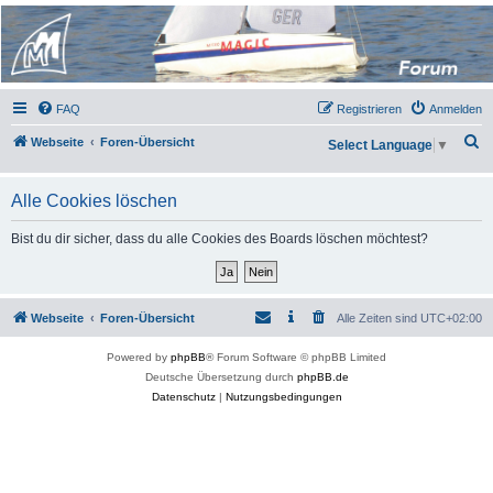
Micro Magic Forum
Deutschland
FAQ
Registrieren
Anmelden
S
Webseite
Foren-Übersicht
Select Language
▼
u
c
Alle Cookies löschen
h
Bist du dir sicher, dass du alle Cookies des Boards löschen möchtest?
e
Webseite
Foren-Übersicht
Alle Zeiten sind
UTC+02:00
Powered by
phpBB
® Forum Software © phpBB Limited
Deutsche Übersetzung durch
phpBB.de
Datenschutz
|
Nutzungsbedingungen