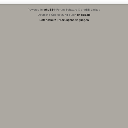
Powered by
phpBB
® Forum Software © phpBB Limited
Deutsche Übersetzung durch
phpBB.de
Datenschutz
|
Nutzungsbedingungen