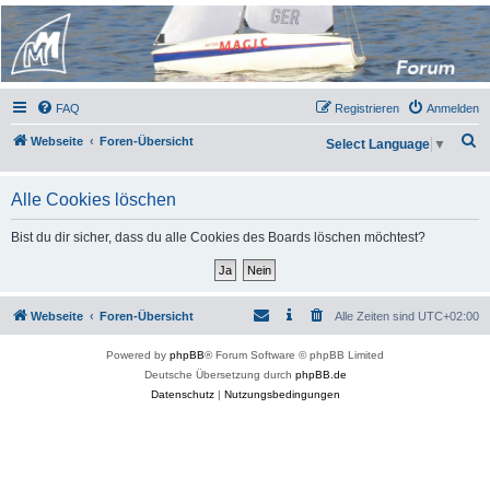
Micro Magic Forum
Deutschland
FAQ
Registrieren
Anmelden
S
Webseite
Foren-Übersicht
Select Language
▼
u
c
Alle Cookies löschen
h
Bist du dir sicher, dass du alle Cookies des Boards löschen möchtest?
e
Webseite
Foren-Übersicht
Alle Zeiten sind
UTC+02:00
Powered by
phpBB
® Forum Software © phpBB Limited
Deutsche Übersetzung durch
phpBB.de
Datenschutz
|
Nutzungsbedingungen